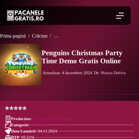
Sari
la
conținut
Prima pagină
/
Crăciun
/
Penguins Christmas Party Time Demo Grati
Penguins Christmas Party
Time Demo Gratis Online
Actualizat: 4 decembrie 2024
De:
Marius Dublea
88 Rotiri Fără Depunere + 800 la Prima
JOACĂ PE BANI
Depunere
L1234166W001528
JOACĂ GRATIS
Producător
:
Pacanele Reel Kingdom
Categorie
:
Crăciun
Data Lansării
: 04.11.2024
RTP
: 95.51%