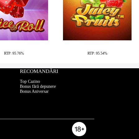
Dice Roll
Juicy Fruits
RTP: 95.76%
RTP: 95.54%
RECOMANDĂRI
Top Cazino
Bonus fără depunere
Bonus Aniversar