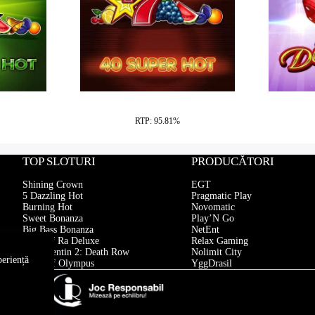
t
40 Super Hot
RTP: 95.81%
TOP SLOTURI
PRODUCĂTORI
Shining Crown
EGT
5 Dazzling Hot
Pragmatic Play
Burning Hot
Novomatic
Sweet Bonanza
Play’N Go
Big Bass Bonanza
NetEnt
Book of Ra Deluxe
Relax Gaming
San Quentin 2: Death Row
Nolimit City
periență
Gates of Olympus
YggDrasil