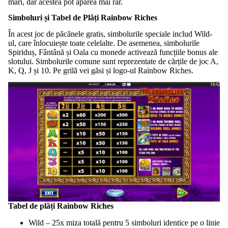
mari, dar acestea pot apărea mai rar.
Simboluri și Tabel de Plăți Rainbow Riches
În acest joc de păcănele gratis, simbolurile speciale includ Wild-
ul, care înlocuiește toate celelalte. De asemenea, simbolurile
Spiriduș, Fântână și Oala cu monede activează funcțiile bonus ale
slotului. Simbolurile comune sunt reprezentate de cărțile de joc A,
K, Q, J și 10. Pe grilă vei găsi și logo-ul Rainbow Riches.
Tabel de plăți Rainbow Riches
Wild – 25x miza totală pentru 5 simboluri identice pe o linie