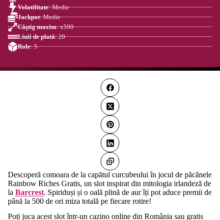
Volatilitate
: Medie
Jackpot
: Medie
Câştig maxim
: x500
Linii de plată
: 20
Role
: 5
Descoperă comoara de la capătul curcubeului în jocul de păcănele
Rainbow Riches Gratis, un slot inspirat din mitologia irlandeză de
la
Barcrest
. Spiriduși și o oală plină de aur îți pot aduce premii de
până la 500 de ori miza totală pe fiecare rotire!
Poți juca acest slot într-un cazino online din România sau gratis