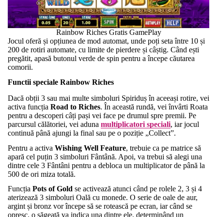
Rainbow Riches Gratis GamePlay
Jocul oferă și opțiunea de mod automat, unde poți seta între 10 și
200 de rotiri automate, cu limite de pierdere și câștig. Când ești
pregătit, apasă butonul verde de spin pentru a începe căutarea
comorii.
Functii speciale Rainbow Riches
Dacă obții 3 sau mai multe simboluri Spiriduș în aceeași rotire, vei
activa funcția
Road to Riches
. În această rundă, vei învârti Roata
pentru a descoperi câți pași vei face pe drumul spre premii. Pe
parcursul călătoriei, vei aduna
multiplicatori speciali
, iar jocul
continuă până ajungi la final sau pe o poziție „Collect”.
Pentru a activa
Wishing Well Feature
, trebuie ca pe matrice să
apară cel puțin 3 simboluri Fântână. Apoi, va trebui să alegi una
dintre cele 3 Fântâni pentru a debloca un multiplicator de până la
500 de ori miza totală.
Funcția
Pots of Gold
se activează atunci când pe rolele 2, 3 și 4
aterizează 3 simboluri Oală cu monede. O serie de oale de aur,
argint și bronz vor începe să se rotească pe ecran, iar când se
opresc, o săgeată va indica una dintre ele, determinând un