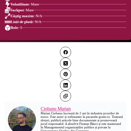
Volatilitate
: Mare
Jackpot
: Mare
Câştig maxim
: N/A
Linii de plată
: N/A
Role
: 5
Ciobanu Marian
Marian Ciobanu lucrează de 2 ani în industria jocurilor de
noroc. Este autor și webmaster la pacanele-gratis.ro. Testează
sloturi, publică articole bine documentate și promovează
jocul responsabil. A absolvit Finanțe Bănci și este masterand
în Managementul organizațiilor publice și private la
Universitatea Ovidius din Constanța.