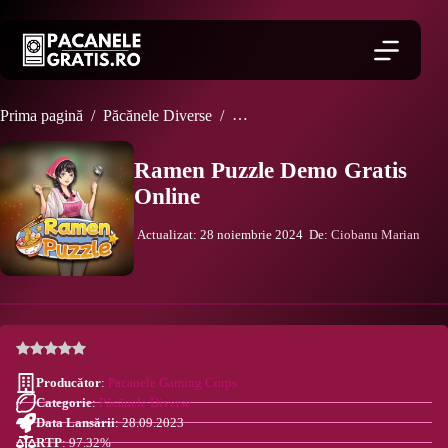
Sari
la
conținut
Prima pagină
/
Păcănele Diverse
/
Ramen Puzzle Demo Gratis Onlin
Ramen Puzzle Demo Gratis
Online
Actualizat: 28 noiembrie 2024
De:
Ciobanu Marian
88 Rotiri Fără Depunere + 800 la Prima
JOACĂ PE BANI
Depunere
L1234166W001528
JOACĂ GRATIS
Producător
:
Pacanele Gaming Corps
Categorie
:
Păcănele Diverse
Data Lansării
: 28.09.2023
RTP
: 97.32%