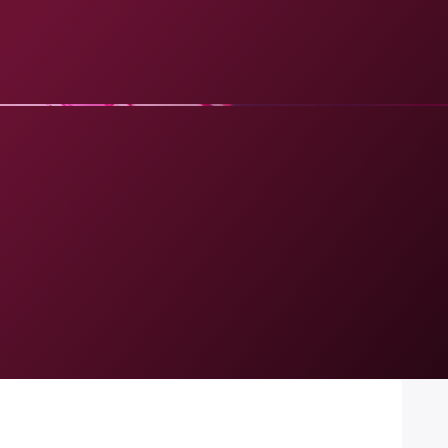
+ 800 la Prima Depunere
JOACĂ PE BANI
CĂ GRATIS