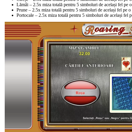
Lămâi – 2.5x miza totală pentru 5 simboluri de același fel pe o 
Prune – 2.5x miza totală pentru 5 simboluri de același fel pe o 
Portocale – 2.5x miza totală pentru 5 simboluri de același fel pe