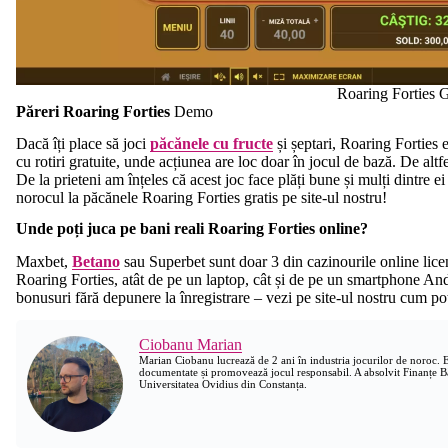
Roaring Forties G
Păreri Roaring Forties
Demo
Dacă îți place să joci
păcănele cu fructe
și șeptari, Roaring Forties e
cu rotiri gratuite, unde acțiunea are loc doar în jocul de bază. De al
De la prieteni am înțeles că acest joc face plăți bune și mulți dintre e
norocul la păcănele Roaring Forties gratis pe site-ul nostru!
Unde poți juca pe bani reali Roaring Forties online?
Maxbet,
Betano
sau Superbet sunt doar 3 din cazinourile online lic
Roaring Forties, atât de pe un laptop, cât și de pe un smartphone And
bonusuri fără depunere la înregistrare – vezi pe site-ul nostru cum poț
Ciobanu Marian
Marian Ciobanu lucrează de 2 ani în industria jocurilor de noroc. Es
documentate și promovează jocul responsabil. A absolvit Finanțe Bă
Universitatea Ovidius din Constanța.