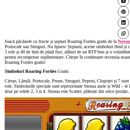
Joacă păcănele cu fructe și șeptari Roaring Forties gratis de la
Novom
Portocale sau Struguri. Nu lipsesc Șeptarii, aceste simboluri fiind și 
5 role și 40 de linii de plată fixe, alături de un RTP bun și o volatili
pentru recompense suplimentare. Citește în continuare recenzia noast
Roaring Forties gratis!
Simboluri Roaring Forties
Gratis
Cireșe, Lămâi, Portocale, Prune, Struguri, Pepeni, Clopoței și 7 sunt s
role. Simbolurile speciale sunt reprezentate Steaua aurie și Wild – le î
doar pe rolele 2, 3 și 4. Steaua este Scatter, plătește din orice poziție