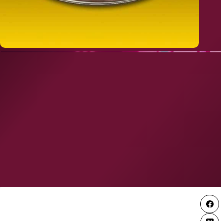
88 Rotiri Fără Depunere 
L1234166W001528
JOA