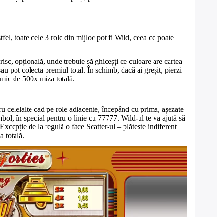
tfel, toate cele 3 role din mijloc pot fi Wild, ceea ce poate
 risc, opțională, unde trebuie să ghiceșți ce culoare are cartea
sau pot colecta premiul total. În schimb, dacă ai greșit, pierzi
 mic de 500x miza totală.
tru celelalte cad pe role adiacente, începând cu prima, așezate
bol, în special pentru o linie cu 77777. Wild-ul te va ajută să
Excepție de la regulă o face Scatter-ul – plătește indiferent
 totală.