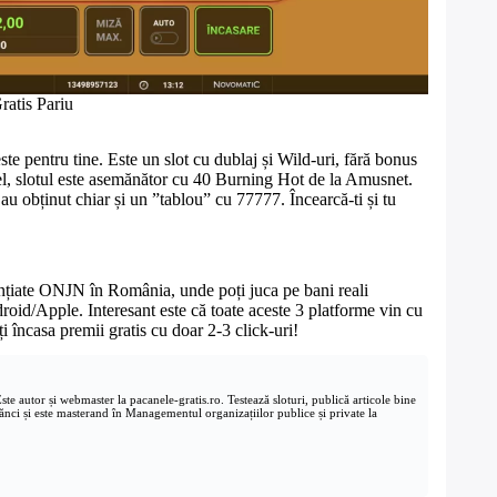
ratis Pariu
ste pentru tine. Este un slot cu dublaj și Wild-uri, fără bonus
tfel, slotul este asemănător cu 40 Burning Hot de la Amusnet.
i au obținut chiar și un ”tablou” cu 77777. Încearcă-ti și tu
ențiate ONJN în România, unde poți juca pe bani reali
roid/Apple. Interesant este că toate aceste 3 platforme vin cu
i încasa premii gratis cu doar 2-3 click-uri!
te autor și webmaster la pacanele-gratis.ro. Testează sloturi, publică articole bine
nci și este masterand în Managementul organizațiilor publice și private la