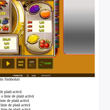
tis Simboluri
de plată activă
o linie de plată activă
inie de plată activă
linie de plată activă
linie de plată activă