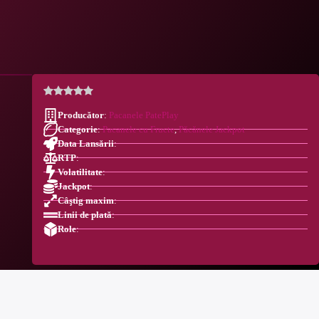
Producător
:
Pacanele PatePlay
Categorie
:
Pacanele cu Fructe
,
Păcănele Jackpot
Data Lansării
:
RTP
:
Volatilitate
:
Jackpot
:
Câştig maxim
:
Linii de plată
:
Role
: