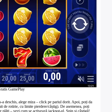
Gratis GamePlay
-a deschis, alege miza – click pe pariul dorit. Apoi, poți da
t de rotirie, cu limite pierdere/câștig). De asemenea, poți
e plăți – vezi cum se activează jackpot-ul. Spin și câștigă!