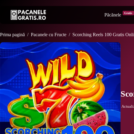
Sari
la
conținut
Gratis
Păcănele
Prima pagină
/
Pacanele cu Fructe
/
Scorching Reels 100 Gratis On
Sco
Actuali