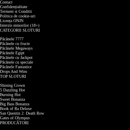
Contact
Confidențialitate
Termeni si Conditii
Politica de cookie-uri
Licența ONJN
Interzis minorilor (18+)
CATEGORII SLOTURI
Păcănele 7777
Păcănele cu fructe
Păcănele Megaways
Păcănele Egipt
Păcănele cu Jackpot
Păcănele cu speciale
Păcănele Fantastice
Drops And Wins
TOP SLOTURI
Shining Crown
5 Dazzling Hot
Burning Hot
Sweet Bonanza
Big Bass Bonanza
Book of Ra Deluxe
San Quentin 2: Death Row
Gates of Olympus
PRODUCĂTORI