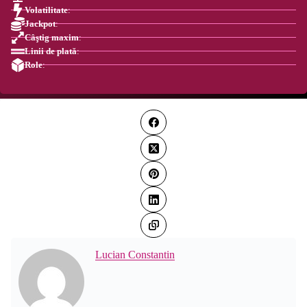
Volatilitate
:
Jackpot
:
Câştig maxim
:
Linii de plată
:
Role
:
Lucian Constantin