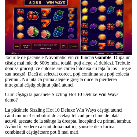
Jocurile de păcănele Novomatic vin cu funcția
Gamble
. După un
câștig mai mic de 500x miza totală, poți alege să dublezi. Trebuie
doar să ghicești ce culoare are cartea întoarsă cu fața în jos – roșie
sau neagră. Dacă ai selectat corect, poți continua sau poți colecta
premiul. Nu uita că prima alegere greșită duce la pierderea
întregului câștig obținut până atunci.
Cum câștigi la păcănele Sizzling Hot 10 Deluxe Win Ways
demo?
La păcănele Sizzling Hot 10 Deluxe Win Ways câștigi atunci
când minim 3 simboluri de același fel cad pe o linie de plată
activă, așezate de la stânga la dreapta, începând cu primul tambur.
Având în vedere că sunt două matrici, șansele de a forma
combinații câștigătoare pot fi mai mari.