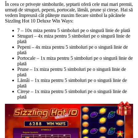
În ceea ce privește simbolurile, șeptarii oferă cele mai mari premii,
urmați de struguri, pepeni, portocale, lămâi, prune și cireșe. Hai să
vedem împreună cât plătește maxim fiecare simbol la păcănele
Sizzling Hot 10 Deluxe Win Ways:
7 – 10x miza pentru 5 simboluri pe o singură linie de plată
Struguri – 4x miza pentru 5 simboluri pe o singură linie de
plată
Pepeni – 4x miza pentru 5 simboluri pe o singură linie de
plată
Portocale – 1x miza pentru 5 simboluri pe o singură linie de
plată
Prune – 1x miza pentru 5 simboluri pe o singură linie de
plată
Lămâi – 1x miza pentru 5 simboluri pe o singură linie de
plată
Cireșe – 1x miza pentru 5 simboluri pe o singură linie de
plată