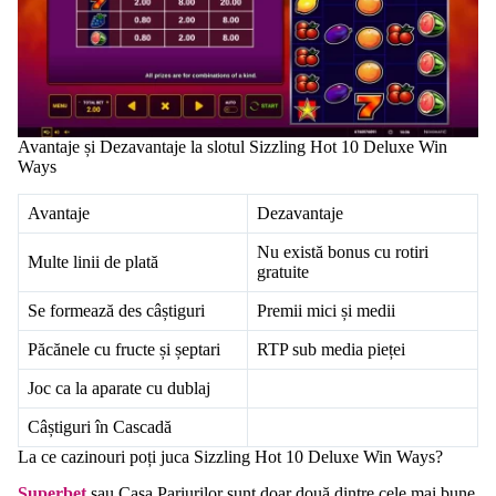
Avantaje și Dezavantaje la slotul Sizzling Hot 10 Deluxe Win
Ways
Avantaje
Dezavantaje
Nu există bonus cu rotiri
Multe linii de plată
gratuite
Se formează des câștiguri
Premii mici și medii
Păcănele cu fructe și șeptari
RTP sub media pieței
Joc ca la aparate cu dublaj
Câștiguri în Cascadă
La ce cazinouri poți juca Sizzling Hot 10 Deluxe Win Ways?
Superbet
sau Casa Pariurilor sunt doar două dintre cele mai bune