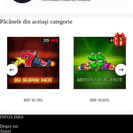
Păcănele din aceiaşi categorie
20 Super Hot
40 Burning Hot
RTP: 95.79%
RTP: 95.93%
INFO/LINKS
Despre noi
Autori