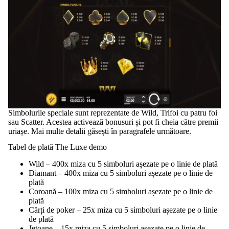
Simbolurile speciale sunt reprezentate de Wild, Trifoi cu patru foi
sau Scatter. Acestea activează bonusuri și pot fi cheia către premii
uriașe. Mai multe detalii găsești în paragrafele următoare.
Tabel de plată The Luxe demo
Wild – 400x miza cu 5 simboluri așezate pe o linie de plată
Diamant – 400x miza cu 5 simboluri așezate pe o linie de
plată
Coroană – 100x miza cu 5 simboluri așezate pe o linie de
plată
Cărți de poker – 25x miza cu 5 simboluri așezate pe o linie
de plată
Jetoane – 15x miza cu 5 simboluri așezate pe o linie de