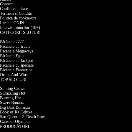
Contact
Confidențialitate
Termeni si Conditii
Politica de cookie-uri
Licența ONJN
Interzis minorilor (18+)
CATEGORII SLOTURI
Păcănele 7777
Păcănele cu fructe
Păcănele Megaways
Păcănele Egipt
Păcănele cu Jackpot
Păcănele cu speciale
Păcănele Fantastice
Drops And Wins
TOP SLOTURI
Shining Crown
5 Dazzling Hot
Burning Hot
Sweet Bonanza
Big Bass Bonanza
Book of Ra Deluxe
San Quentin 2: Death Row
Gates of Olympus
PRODUCĂTORI