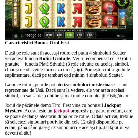
Caracteristici Bonus Tirol Fest
Dacă pe role sunt în aceeași rotire cel puțin 4 simboluri Scatter,
vei activa funcția
Rotiri Gratuite
. Vei fi recompensat cu 10 rotiri
gratuite + funcția Plată Stivuită (3 role stivuite cu același simbol,
chiar și neadiacente formează un câștig). Primești 5 rotiri gratuite
suplimentare, dacă pe tamburi cad minim 4 simboluri Scatter.
La orice rotire, pe role pot ateriza
simboluri misterioase
– sunt
reprezentate de Ușă. Dacă sunt la vedere, ele vor arăta același
simbol, cu șansa de a obține și mai multe combinații câștigătoare.
Jocul de păcănele demo Tirol Fest vine cu bonusul
Jackpot
Mystery
. Acesta este un
jackpot
progresiv pe patru niveluri, care
se poate declanșa aleatoriu după orice rotire. Odată activat, trebuie
să selectezi simboluri potrivite din cele 12 cărți disponibile pe
ecran, până când găsești 3 simboluri de același tip. Jackpot-ul va
deveni al tău!