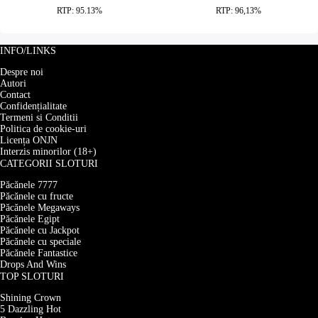
RTP: 95.13%
RTP: 96,13%
INFO/LINKS
Despre noi
Autori
Contact
Confidențialitate
Termeni si Conditii
Politica de cookie-uri
Licența ONJN
Interzis minorilor (18+)
CATEGORII SLOTURI
Păcănele 7777
Păcănele cu fructe
Păcănele Megaways
Păcănele Egipt
Păcănele cu Jackpot
Păcănele cu speciale
Păcănele Fantastice
Drops And Wins
TOP SLOTURI
Shining Crown
5 Dazzling Hot