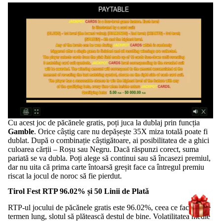
Cu acest joc de păcănele gratis, poți juca la dublaj prin funcția
Gamble
. Orice câștig care nu depășește 35X miza totală poate fi
dublat. După o combinație câștigătoare, ai posibilitatea de a ghici
culoarea cărții – Roșu sau Negru. Dacă răspunzi corect, suma
pariată se va dubla. Poți alege să continui sau să încasezi premiul,
dar nu uita că prima carte întoarsă greșit face ca întregul premiu
riscat la jocul de noroc să fie pierdut.
Tirol Fest RTP 96.02% și 50 Linii de Plată
RTP-ul jocului de păcănele gratis este 96.02%, ceea ce face ca pe
termen lung, slotul să plătească destul de bine. Volatilitatea medie