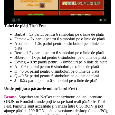
Tabel de plăți Tirol Fest
Bărbat – 5x pariul pentru 6 simboluri pe o linie de plată
Femeie – 2x pariul pentru 6 simboluri pe o linie de plată
Acordeon – 1.6x pariul pentru 6 simboluri pe o linie de
plată
Bere – 1.2x pariul pentru 6 simboluri pe o linie de plată
Biberon – 1x pariul pentru 6 simboluri pe o linie de plată
Covrig – 0.8x pariul pentru 6 simboluri pe o linie de plată
A – 0.6x pariul pentru 6 simboluri pe o linie de plată
K – 0.6x pariul pentru 6 simboluri pe o linie de plată
Q – 0.5x pariul pentru 6 simboluri pe o linie de plată
J – 0.5x pariul pentru 6 simboluri pe o linie de plată
Unde poți juca păcănele online Tirol Fest?
Betano
, Superbet sau NetBet sunt cazinouri online licențiate
ONJN în România, unde poți testa pe bani reali păcănele Tirol
Fest. Pariurile sunt accesibile și variază între 0.50 RON și pot
ajunge până la 200 RON, atât pe versiunea desktop (laptop/PC),