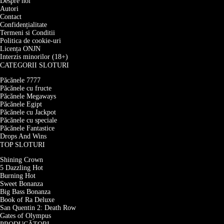
Despre noi
Autori
Contact
Confidențialitate
Termeni si Conditii
Politica de cookie-uri
Licența ONJN
Interzis minorilor (18+)
CATEGORII SLOTURI
Păcănele 7777
Păcănele cu fructe
Păcănele Megaways
Păcănele Egipt
Păcănele cu Jackpot
Păcănele cu speciale
Păcănele Fantastice
Drops And Wins
TOP SLOTURI
Shining Crown
5 Dazzling Hot
Burning Hot
Sweet Bonanza
Big Bass Bonanza
Book of Ra Deluxe
San Quentin 2: Death Row
Gates of Olympus