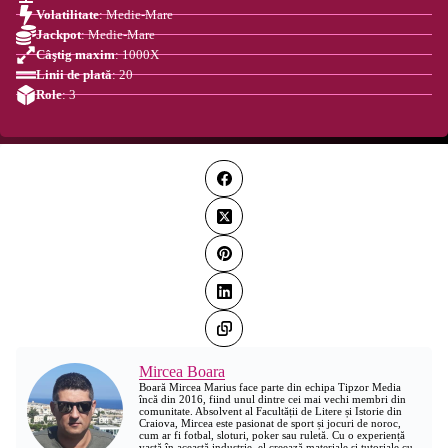
Volatilitate
: Medie-Mare
Jackpot
: Medie-Mare
Câştig maxim
: 1000X
Linii de plată
: 20
Role
: 3
Mircea Boara
Boară Mircea Marius face parte din echipa Tipzor Media
încă din 2016, fiind unul dintre cei mai vechi membri din
comunitate. Absolvent al Facultății de Litere și Istorie din
Craiova, Mircea este pasionat de sport și jocuri de noroc,
cum ar fi fotbal, sloturi, poker sau ruletă. Cu o experiență
vastă în această industrie, el creează materiale și tutoriale cu