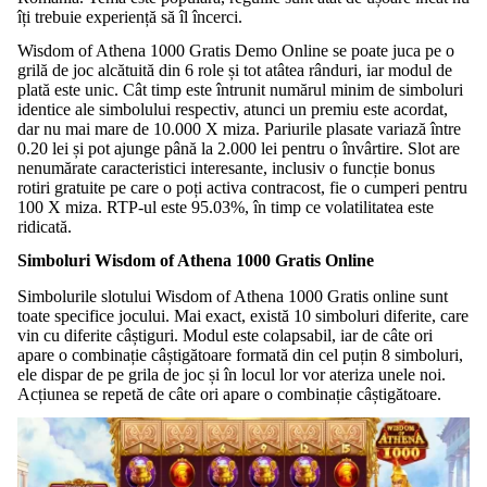
îți trebuie experiență să îl încerci.
Wisdom of Athena 1000 Gratis Demo Online se poate juca pe o
grilă de joc alcătuită din 6 role și tot atâtea rânduri, iar modul de
plată este unic. Cât timp este întrunit numărul minim de simboluri
identice ale simbolului respectiv, atunci un premiu este acordat,
dar nu mai mare de 10.000 X miza. Pariurile plasate variază între
0.20 lei și pot ajunge până la 2.000 lei pentru o învârtire. Slot are
nenumărate caracteristici interesante, inclusiv o funcție bonus
rotiri gratuite pe care o poți activa contracost, fie o cumperi pentru
100 X miza. RTP-ul este 95.03%, în timp ce volatilitatea este
ridicată.
Simboluri Wisdom of Athena 1000 Gratis Online
Simbolurile slotului Wisdom of Athena 1000 Gratis online sunt
toate specifice jocului. Mai exact, există 10 simboluri diferite, care
vin cu diferite câștiguri. Modul este colapsabil, iar de câte ori
apare o combinație câștigătoare formată din cel puțin 8 simboluri,
ele dispar de pe grila de joc și în locul lor vor ateriza unele noi.
Acțiunea se repetă de câte ori apare o combinație câștigătoare.