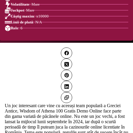
Volatilitate
: Mare
Jackpot
: Mare
Câştig maxim
: x10000
Linii de plată
: N/A
Role
: 6
Un joc interesant care vine cu aceeași team populară a Greciei
Antice, Wisdom of Athena 100 Gratis Demo Online face parte
din gama variată de păcănele online. Nu este un joc vechi, a fost
lansat la mijlocul lunii septembrie în 2024, iar după o scurtă
perioadă de timp îl puteam juca la cazinourile online licentiate în
România. Tema este populară, regulile sunt atât de ușoare încât nu