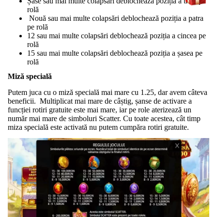
Șase sau mai multe colapsări deblochează poziția a treia pe
rolă
Nouă sau mai multe colapsări deblochează poziția a patra
pe rolă
12 sau mai multe colapsări deblochează poziția a cincea pe
rolă
15 sau mai multe colapsări deblochează poziția a șasea pe
rolă
Miză specială
Putem juca cu o miză specială mai mare cu 1.25, dar avem câteva
beneficii. Multiplicat mai mare de câștig, șanse de activare a
funcției rotiri gratuite este mai mare, iar pe role aterizează un
număr mai mare de simboluri Scatter. Cu toate acestea, cât timp
miza specială este activată nu putem cumpăra rotiri gratuite.