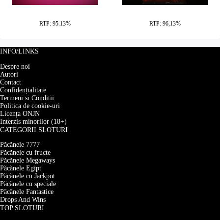
Lucky Lady Charm Deluxe
San Quentin 2 Death Row
RTP: 95.13%
RTP: 96,13%
INFO/LINKS
Despre noi
Autori
Contact
Confidențialitate
Termeni si Conditii
Politica de cookie-uri
Licența ONJN
Interzis minorilor (18+)
CATEGORII SLOTURI
Păcănele 7777
Păcănele cu fructe
Păcănele Megaways
Păcănele Egipt
Păcănele cu Jackpot
Păcănele cu speciale
Păcănele Fantastice
Drops And Wins
TOP SLOTURI