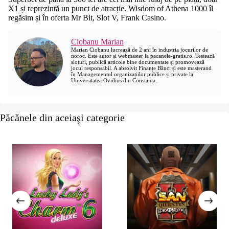
X1 și reprezintă un punct de atracție. Wisdom of Athena 1000 îl
regăsim și în oferta Mr Bit, Slot V, Frank Casino.
Ciobanu Marian
Marian Ciobanu lucrează de 2 ani în industria jocurilor de
noroc. Este autor și webmaster la pacanele-gratis.ro. Testează
sloturi, publică articole bine documentate și promovează
jocul responsabil. A absolvit Finanțe Bănci și este masterand
în Managementul organizațiilor publice și private la
Universitatea Ovidius din Constanța.
Păcănele din aceiaşi categorie