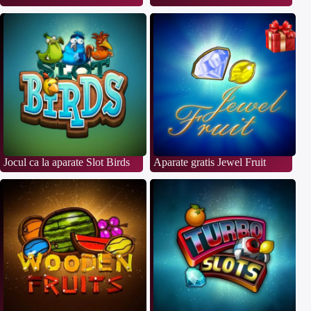
Jocul ca la aparate Slot Birds
Aparate gratis Jewel Fruit