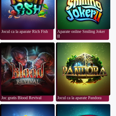
Jocul ca la aparate Rich Fish
Aparate online Smiling Joker
II
Joc gratis Blood Revival
Jocul ca la aparate Pandora