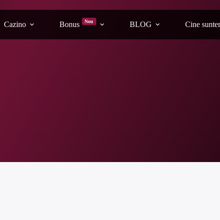
Nou
Cazino
Bonus
BLOG
Cine sunt