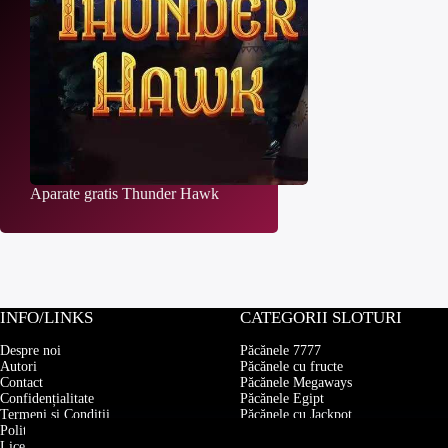
Aparate gratis Thunder Hawk
INFO/LINKS
CATEGORII SLOTURI
Despre noi
Păcănele 7777
Autori
Păcănele cu fructe
Contact
Păcănele Megaways
Confidențialitate
Păcănele Egipt
Termeni si Conditii
Păcănele cu Jackpot
Politica de cookie-uri
Păcănele cu speciale
Licența ONJN
Păcănele Fantastice