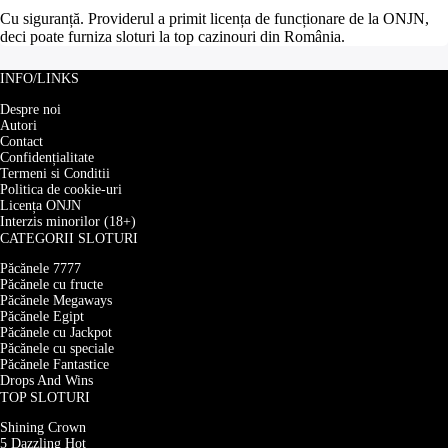
Cu siguranță. Providerul a primit licența de funcționare de la ONJN,
deci poate furniza sloturi la top cazinouri din România.
INFO/LINKS
Despre noi
Autori
Contact
Confidențialitate
Termeni si Conditii
Politica de cookie-uri
Licența ONJN
Interzis minorilor (18+)
CATEGORII SLOTURI
Păcănele 7777
Păcănele cu fructe
Păcănele Megaways
Păcănele Egipt
Păcănele cu Jackpot
Păcănele cu speciale
Păcănele Fantastice
Drops And Wins
TOP SLOTURI
Shining Crown
5 Dazzling Hot