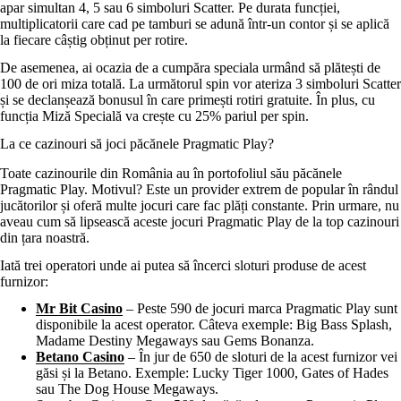
apar simultan 4, 5 sau 6 simboluri Scatter. Pe durata funcției,
multiplicatorii care cad pe tamburi se adună într-un contor și se aplică
la fiecare câștig obținut per rotire.
De asemenea, ai ocazia de a cumpăra speciala urmând să plătești de
100 de ori miza totală. La următorul spin vor ateriza 3 simboluri Scatter
și se declanșează bonusul în care primești rotiri gratuite. În plus, cu
funcția Miză Specială va crește cu 25% pariul per spin.
La ce cazinouri să joci păcănele Pragmatic Play?
Toate cazinourile din România au în portofoliul său păcănele
Pragmatic Play. Motivul? Este un provider extrem de popular în rândul
jucătorilor și oferă multe jocuri care fac plăți constante. Prin urmare, nu
aveau cum să lipsească aceste jocuri Pragmatic Play de la top cazinouri
din țara noastră.
Iată trei operatori unde ai putea să încerci sloturi produse de acest
furnizor:
Mr Bit Casino
– Peste 590 de jocuri marca Pragmatic Play sunt
disponibile la acest operator. Câteva exemple: Big Bass Splash,
Madame Destiny Megaways sau Gems Bonanza.
Betano Casino
– În jur de 650 de sloturi de la acest furnizor vei
găsi și la Betano. Exemple: Lucky Tiger 1000, Gates of Hades
sau The Dog House Megaways.