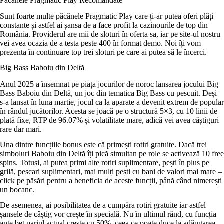
Păcănele Pragmatic Play Recomandate
Sunt foarte multe păcănele Pragmatic Play care ți-ar putea oferi plăți
constante și astfel ai șansa de a face profit la cazinourile de top din
România. Providerul are mii de sloturi în oferta sa, iar pe site-ul nostru
vei avea ocazia de a testa peste 400 în format demo. Noi îți vom
prezenta în continuare top trei sloturi pe care ai putea să le încerci.
Big Bass Baboiu din Deltă
Anul 2025 a însemnat pe piața jocurilor de noroc lansarea jocului Big
Bass Baboiu din Deltă, un joc din tematica Big Bass cu pescuit. Deși
s-a lansat în luna martie, jocul ca la aparate a devenit extrem de popular
în rândul jucătorilor. Acesta se joacă pe o structură 5×3, cu 10 linii de
plată fixe, RTP de 96.07% și volatilitate mare, adică vei avea câștiguri
rare dar mari.
Una dintre funcțiile bonus este că primești rotiri gratuite. Dacă trei
simboluri Baboiu din Deltă îți pică simultan pe role se activează 10 free
spins. Totuși, ai putea primi alte rotiri suplimentare, pești în plus pe
grilă, pescari suplimentari, mai mulți pești cu bani de valori mai mare –
click pe păsări pentru a beneficia de aceste funcții, până când nimerești
un bocanc.
De asemenea, ai posibilitatea de a cumpăra rotiri gratuite iar astfel
șansele de câștig vor crește în specială. Nu în ultimul rând, cu funcția
ante bet pariul actual crește cu 50%, ceea ce poate duce la adăugarea