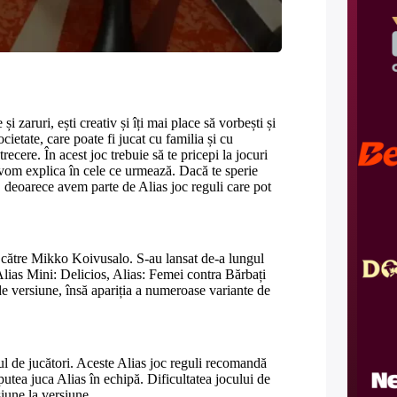
i zaruri, ești creativ și îți mai place să vorbești și
cietate, care poate fi jucat cu familia și cu
recere. În acest joc trebuie să te pricepi la jocuri
 vom explica în cele ce urmează. Dacă te sperie
, deoarece avem parte de Alias joc reguli care pot
e către Mikko Koivusalo. S-au lansat de-a lungul
lias Mini: Delicios, Alias: Femei contra Bărbați
 de versiune, însă apariția a numeroase variante de
ul de jucători. Aceste Alias joc reguli recomandă
putea juca Alias în echipă. Dificultatea jocului de
siune la versiune.