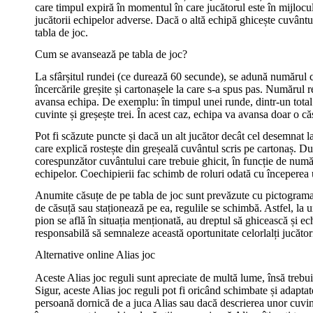
care timpul expiră în momentul în care jucătorul este în mijlocul
jucătorii echipelor adverse. Dacă o altă echipă ghicește cuvântu
tabla de joc.
Cum se avansează pe tabla de joc?
La sfârșitul rundei (ce durează 60 secunde), se adună numărul c
încercările greșite și cartonașele la care s-a spus pas. Numărul 
avansa echipa. De exemplu: în timpul unei runde, dintr-un total 
cuvinte și greșește trei. În acest caz, echipa va avansa doar o că
Pot fi scăzute puncte și dacă un alt jucător decât cel desemnat l
care explică rostește din greșeală cuvântul scris pe cartonaș. 
corespunzător cuvântului care trebuie ghicit, în funcție de număr
echipelor. Coechipierii fac schimb de roluri odată cu începerea
Anumite căsuțe de pe tabla de joc sunt prevăzute cu pictograma 
de căsuță sau staționează pe ea, regulile se schimbă. Astfel, la 
pion se află în situația menționată, au dreptul să ghicească și e
responsabilă să semnaleze această oportunitate celorlalți jucător
Alternative online Alias joc
Aceste Alias joc reguli sunt apreciate de multă lume, însă trebu
Sigur, aceste Alias joc reguli pot fi oricând schimbate și adapta
persoană dornică de a juca Alias sau dacă descrierea unor cuvint