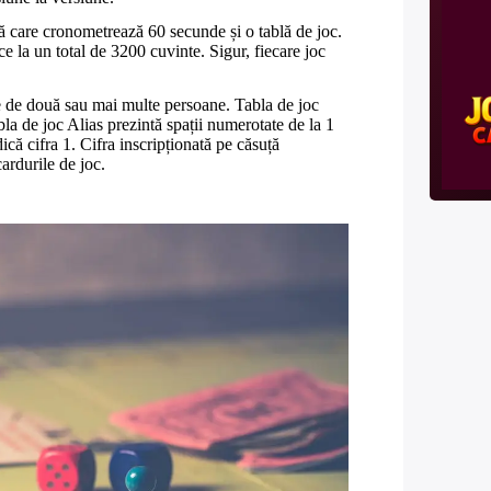
ă care cronometrează 60 secunde și o tablă de joc.
e la un total de 3200 cuvinte. Sigur, fiecare joc
ipe de două sau mai multe persoane. Tabla de joc
abla de joc Alias prezintă spații numerotate de la 1
ică cifra 1. Cifra inscripționată pe căsuță
ardurile de joc.