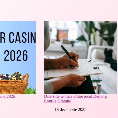
sino 2026
Diferența tehnică dintre jocul Demo și
Rotirile Gratuite
18 decembrie 2025