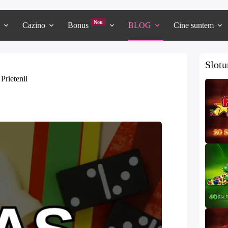
Nou
Cazino
Bonus
BLOG
Cine suntem
Slotu
Prietenii