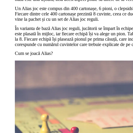
Un Alias joc este compus din 400 cartonașe, 6 pioni, o clepsidr
Fiecare dintre cele 400 cartonașe prezintă 8 cuvinte, ceea ce duc
vine la pachet și cu un set de Alias joc reguli.
În varianta de bază Alias joc reguli, jucătorii se împart în ech
este plasată în mijloc, iar fiecare echipă își va alege un pion. T
la 8. Fiecare echipă își plasează pionul pe prima căsuță, care ind
corespunde cu numărul cuvintelor care trebuie explicate de pe c
Cum se joacă Alias?