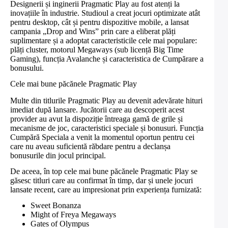
Designerii și inginerii Pragmatic Play au fost atenți la
inovațiile în industrie. Studioul a creat jocuri optimizate atât
pentru desktop, cât și pentru dispozitive mobile, a lansat
campania „Drop and Wins” prin care a eliberat plăți
suplimentare și a adoptat caracteristicile cele mai populare:
plăți cluster, motorul Megaways (sub licență Big Time
Gaming), funcția Avalanche și caracteristica de Cumpărare a
bonusului.
Cele mai bune păcănele Pragmatic Play
Multe din titlurile Pragmatic Play au devenit adevărate hituri
imediat după lansare. Jucătorii care au descoperit acest
provider au avut la dispoziție întreaga gamă de grile și
mecanisme de joc, caracteristici speciale și bonusuri. Funcția
Cumpără Speciala a venit la momentul oportun pentru cei
care nu aveau suficientă răbdare pentru a declanșa
bonusurile din jocul principal.
De aceea, în top cele mai bune păcănele Pragmatic Play se
găsesc titluri care au confirmat în timp, dar și unele jocuri
lansate recent, care au impresionat prin experiența furnizată:
Sweet Bonanza
Might of Freya Megaways
Gates of Olympus