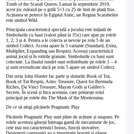
Tomb of the Scarab Queen. Lansat în septembrie 2019,
acest joc rulează pe o grilă 5×3 cu 25 de linii de plată fixe.
Acțiunea se petrece în Egiptul Antic, iar Regina Scarabeilor
este simbol Wild.
Principala caracteristică specială a jocului este inițiată de
Simbolurile cu bani (valori până la 35x) care apar pe rolele
1, 2, 3 și 4. Pentru a le colecta ai nevoie pe rola 5 de un
simbol Collect. Acesta apare în 5 variante (Standard, Extra,
Multiplier, Expanding sau Respin). Aceeași caracteristică
animă jocul și în rotirile gratuite. Simbolurile cu bani sunt
colectate. La finalul rundei sunt redistribuite pe rolele 1 – 4
și sunt revendicate dacă pe rola 5 apare un simbol Collect.
Din seria John Hunter fac parte și sloturile Book of Tut,
Book of Tut Respin, Aztec Treasure, Quest for Bermuda
Riches, Da Vinci Treasure, Mayan Gods și Galileo’s
Secrets. În scenă și fiica acestuia, care primește rolul
principal pe rolele din The Mask of the Montezuma.
De ce să alegi păcănele Pragmatic Play
Păcănele Pragmatic Play sunt pline de acțiune și suspans. Pe
rolele acestora găsești întreaga gamă de mecanisme de joc,
cele mai noi caracteristici bonus, funcții inovative.
Designerii companiei au o imaginație bogată și găsesc