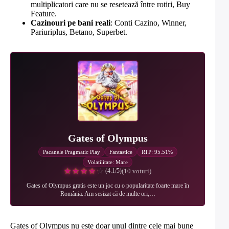
multiplicatori care nu se resetează între rotiri, Buy
Feature.
Cazinouri pe bani reali
: Conti Cazino, Winner,
Pariuriplus, Betano, Superbet.
Gates of Olympus
Pacanele Pragmatic Play
Fantastice
RTP: 95.51%
Volatilitate: Mare
☆☆☆☆☆
★★★★★
(10 voturi)
(4.1/5)
Gates of Olympus gratis este un joc cu o popularitate foarte mare în
România. Am sesizat că de multe ori,…
Gates of Olympus nu este doar unul dintre cele mai bune