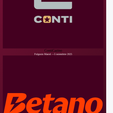
ContiCazino
Fulgusin Marcel
—
5 noiembrie 2025