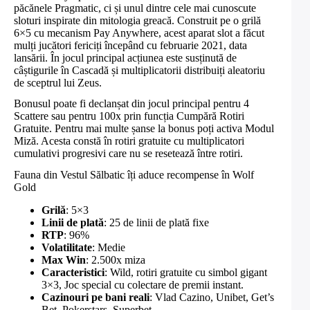
păcănele Pragmatic, ci și unul dintre cele mai cunoscute
sloturi inspirate din mitologia greacă. Construit pe o grilă
6×5 cu mecanism Pay Anywhere, acest aparat slot a făcut
mulți jucători fericiți începând cu februarie 2021, data
lansării. În jocul principal acțiunea este susținută de
câștigurile în Cascadă și multiplicatorii distribuiți aleatoriu
de sceptrul lui Zeus.
Bonusul poate fi declanșat din jocul principal pentru 4
Scattere sau pentru 100x prin funcția Cumpără Rotiri
Gratuite. Pentru mai multe șanse la bonus poți activa Modul
Miză. Acesta constă în rotiri gratuite cu multiplicatori
cumulativi progresivi care nu se resetează între rotiri.
Fauna din Vestul Sălbatic îți aduce recompense în Wolf
Gold
Grilă
: 5×3
Linii de plată
: 25 de linii de plată fixe
RTP
: 96%
Volatilitate
: Medie
Max Win
: 2.500x miza
Caracteristici
: Wild, rotiri gratuite cu simbol gigant
3×3, Joc special cu colectare de premii instant.
Cazinouri pe bani reali
: Vlad Cazino, Unibet, Get’s
Bet, Pokerstars, Superbet.