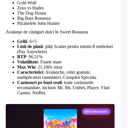
Gold Wolf
Zeus vs Hades
The Dog House
Big Bass Bonanza
Păcănelele John Hunter
Avalanșe de câștiguri dulci în Sweet Bonanza
Grilă
: 6×5
Linii de plată
: plăți Scatter pentru minim 8 simboluri
(Pay Anywhere)
RTP
: 96,51%
Volatilitate
: Foarte mare
Max Win
: 21.100x miza
Caracteristici
: Avalanche, rotiri gratuite,
multiplicatori cumulativi, Cumpără Speciala.
Cazinouri pe bani reali
: toate cazinourile
recomandate, inclusiv Mr. Bit, Unibet, Player, Vlad
Cazino, NetBet.
RECOMANDAT