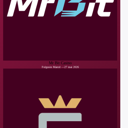
Mr Bit Casino
Fulgusin Marcel
—
27 mai 2026