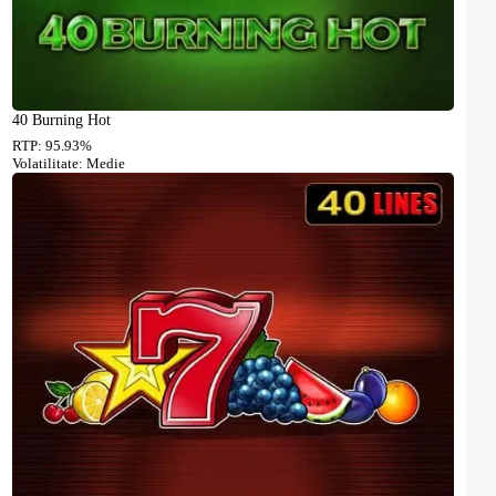
40 Burning Hot
RTP: 95.93%
Volatilitate: Medie