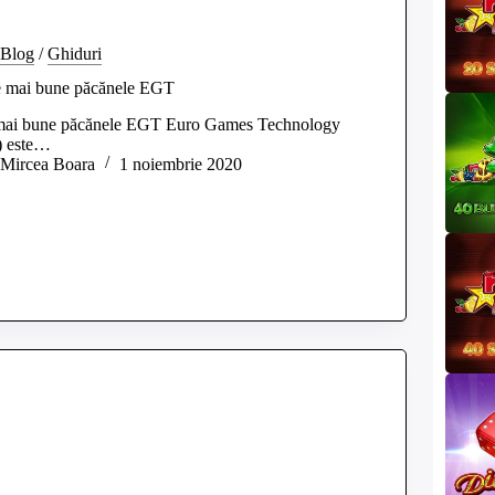
Blog
/
Ghiduri
e mai bune păcănele EGT
mai bune păcănele EGT Euro Games Technology
 este…
Mircea Boara
1 noiembrie 2020