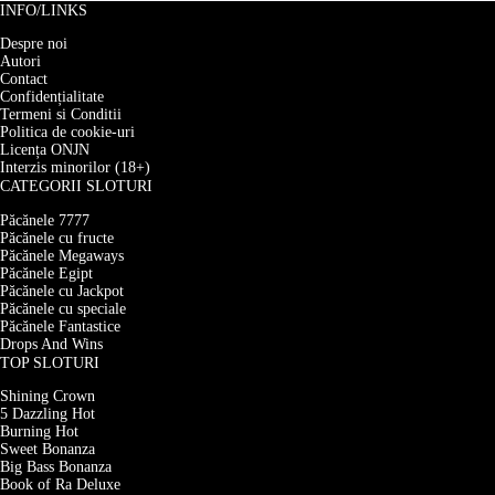
INFO/LINKS
Despre noi
Autori
Contact
Confidențialitate
Termeni si Conditii
Politica de cookie-uri
Licența ONJN
Interzis minorilor (18+)
CATEGORII SLOTURI
Păcănele 7777
Păcănele cu fructe
Păcănele Megaways
Păcănele Egipt
Păcănele cu Jackpot
Păcănele cu speciale
Păcănele Fantastice
Drops And Wins
TOP SLOTURI
Shining Crown
5 Dazzling Hot
Burning Hot
Sweet Bonanza
Big Bass Bonanza
Book of Ra Deluxe