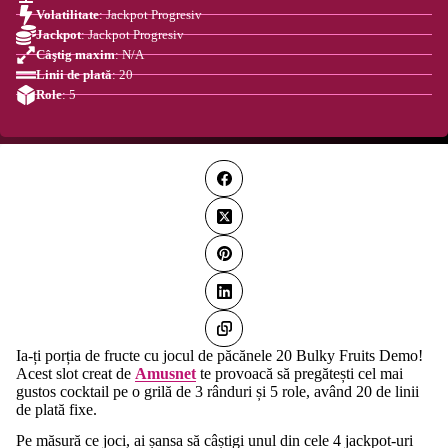
Volatilitate
: Jackpot Progresiv
Jackpot
: Jackpot Progresiv
Câştig maxim
: N/A
Linii de plată
: 20
Role
: 5
Ia-ți porția de fructe cu jocul de păcănele 20 Bulky Fruits Demo!
Acest slot creat de
Amusnet
te provoacă să pregătești cel mai
gustos cocktail pe o grilă de 3 rânduri și 5 role, având 20 de linii
de plată fixe.
Pe măsură ce joci, ai șansa să câștigi unul din cele 4 jackpot-uri