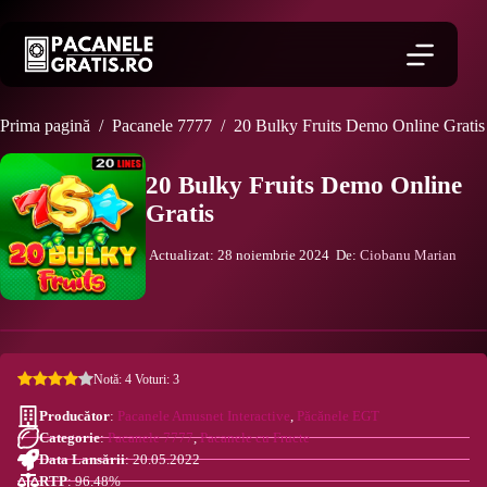
Sari
la
conținut
Prima pagină
/
Pacanele 7777
/
20 Bulky Fruits Demo Online Gratis
20 Bulky Fruits Demo Online
Gratis
Actualizat: 28 noiembrie 2024
De:
Ciobanu Marian
88 Rotiri Fără Depunere + 800 la Prima
JOACĂ PE BANI
Depunere
L1234166W001528
JOACĂ GRATIS
Notă:
4
Voturi:
3
Producător
:
Pacanele Amusnet Interactive
,
Păcănele EGT
Categorie
:
Pacanele 7777
,
Pacanele cu Fructe
Data Lansării
: 20.05.2022
RTP
: 96.48%