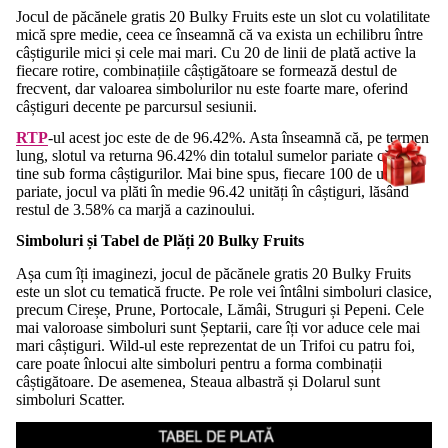
Jocul de păcănele gratis 20 Bulky Fruits este un slot cu volatilitate
mică spre medie, ceea ce înseamnă că va exista un echilibru între
câștigurile mici și cele mai mari. Cu 20 de linii de plată active la
fiecare rotire, combinațiile câștigătoare se formează destul de
frecvent, dar valoarea simbolurilor nu este foarte mare, oferind
câștiguri decente pe parcursul sesiunii.
RTP
-ul acest joc este de de 96.42%. Asta înseamnă că, pe termen
lung, slotul va returna 96.42% din totalul sumelor pariate către
tine sub forma câștigurilor. Mai bine spus, fiecare 100 de unități
pariate, jocul va plăti în medie 96.42 unități în câștiguri, lăsând
restul de 3.58% ca marjă a cazinoului.
Simboluri și Tabel de Plăți 20 Bulky Fruits
Așa cum îți imaginezi, jocul de păcănele gratis 20 Bulky Fruits
este un slot cu tematică fructe. Pe role vei întâlni simboluri clasice,
precum Cireșe, Prune, Portocale, Lămâi, Struguri și Pepeni. Cele
mai valoroase simboluri sunt Șeptarii, care îți vor aduce cele mai
mari câștiguri. Wild-ul este reprezentat de un Trifoi cu patru foi,
care poate înlocui alte simboluri pentru a forma combinații
câștigătoare. De asemenea, Steaua albastră și Dolarul sunt
simboluri Scatter.