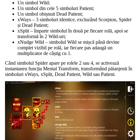
Un simbol Wild;
Un simbol din cele 5 simboluri Patient;
Un simbol obișnuit Dead Patient;
xWays – 3 simboluri identice, excluzând Scorpion, Spider
și Dead Patient;
xSplit – împarte simbolul în două pe fiecare rolă, apoi se
transformă în 2 Wild-uri;
xNudge Wild – simbolul Wild se mișcă până devine
complet vizibil pe rolă, iar fiecare pas adaugă un
multiplicator de câștig cu 1.
Când simbolul Spider apare pe rolele 2 sau 4, se activează
instantaneu funcția Mental Transform, transformând păianjenii în
simboluri xWays, xSplit, Dead Patient, Wild sau Patient.