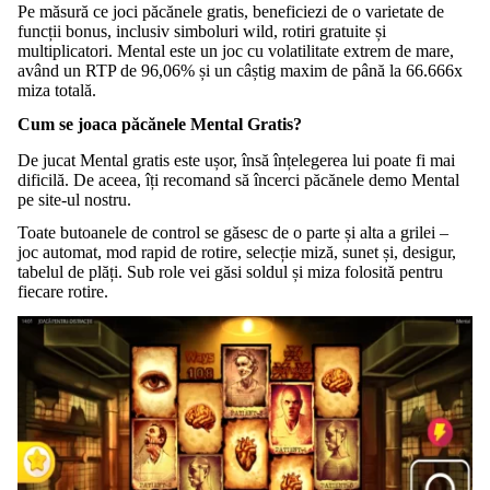
Pe măsură ce joci păcănele gratis, beneficiezi de o varietate de
funcții bonus, inclusiv simboluri wild, rotiri gratuite și
multiplicatori. Mental este un joc cu volatilitate extrem de mare,
având un RTP de 96,06% și un câștig maxim de până la 66.666x
miza totală.
Cum se joaca păcănele Mental Gratis?
De jucat Mental gratis este ușor, însă înțelegerea lui poate fi mai
dificilă. De aceea, îți recomand să încerci păcănele demo Mental
pe site-ul nostru.
Toate butoanele de control se găsesc de o parte și alta a grilei –
joc automat, mod rapid de rotire, selecție miză, sunet și, desigur,
tabelul de plăți. Sub role vei găsi soldul și miza folosită pentru
fiecare rotire.