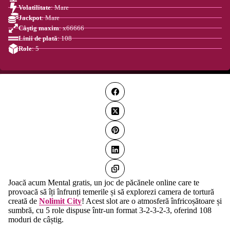
Volatilitate
: Mare
Jackpot
: Mare
Câştig maxim
: x66666
Linii de plată
: 108
Role
: 5
Joacă acum Mental gratis, un joc de păcănele online care te
provoacă să îți înfrunți temerile și să explorezi camera de tortură
creată de
Nolimit City
! Acest slot are o atmosferă înfricoșătoare și
sumbră, cu 5 role dispuse într-un format 3-2-3-2-3, oferind 108
moduri de câștig.