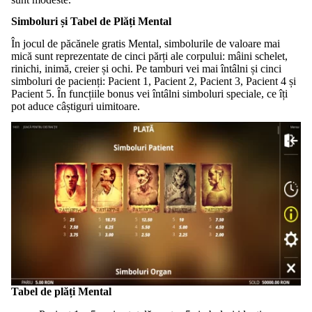
Simboluri și Tabel de Plăți Mental
În jocul de păcănele gratis Mental, simbolurile de valoare mai
mică sunt reprezentate de cinci părți ale corpului: mâini schelet,
rinichi, inimă, creier și ochi. Pe tamburi vei mai întâlni și cinci
simboluri de pacienți: Pacient 1, Pacient 2, Pacient 3, Pacient 4 și
Pacient 5. În funcțiile bonus vei întâlni simboluri speciale, ce îți
pot aduce câștiguri uimitoare.
Tabel de plăți Mental