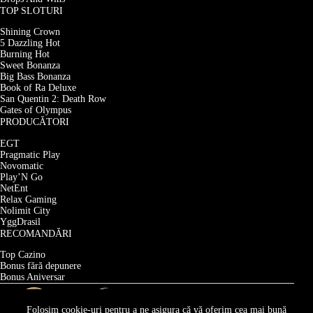
TOP SLOTURI
Shining Crown
5 Dazzling Hot
Burning Hot
Sweet Bonanza
Big Bass Bonanza
Book of Ra Deluxe
San Quentin 2: Death Row
Gates of Olympus
PRODUCĂTORI
EGT
Pragmatic Play
Novomatic
Play’N Go
NetEnt
Relax Gaming
Nolimit City
YggDrasil
RECOMANDĂRI
Top Cazino
Bonus fără depunere
Bonus Aniversar
Folosim cookie-uri pentru a ne asigura că vă oferim cea mai bună