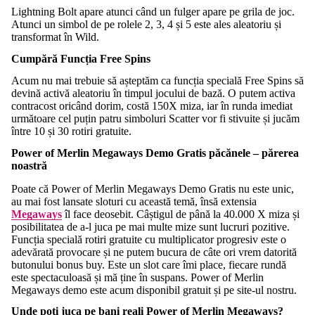
Lightning Bolt apare atunci când un fulger apare pe grila de joc.
Atunci un simbol de pe rolele 2, 3, 4 și 5 este ales aleatoriu și
transformat în Wild.
Cumpără Funcția Free Spins
Acum nu mai trebuie să așteptăm ca funcția specială Free Spins să
devină activă aleatoriu în timpul jocului de bază. O putem activa
contracost oricând dorim, costă 150X miza, iar în runda imediat
următoare cel puțin patru simboluri Scatter vor fi stivuite și jucăm
între 10 și 30 rotiri gratuite.
Power of Merlin Megaways Demo Gratis păcănele – părerea
noastră
Poate că Power of Merlin Megaways Demo Gratis nu este unic,
au mai fost lansate sloturi cu această temă, însă extensia
Megaways
îl face deosebit. Câștigul de până la 40.000 X miza și
posibilitatea de a-l juca pe mai multe mize sunt lucruri pozitive.
Funcția specială rotiri gratuite cu multiplicator progresiv este o
adevărată provocare și ne putem bucura de câte ori vrem datorită
butonului bonus buy. Este un slot care îmi place, fiecare rundă
este spectaculoasă și mă ține în suspans. Power of Merlin
Megaways demo este acum disponibil gratuit și pe site-ul nostru.
Unde poți juca pe bani reali Power of Merlin Megaways?