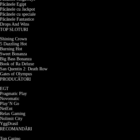
Păcănele Egipt
Păcănele cu Jackpot
Păcănele cu speciale
Păcănele Fantastice
Drops And Wins
TOP SLOTURI
Shining Crown
5 Dazzling Hot
Burning Hot
Sweet Bonanza
Big Bass Bonanza
Book of Ra Deluxe
San Quentin 2: Death Row
Gates of Olympus
PRODUCĂTORI
EGT
Pragmatic Play
Novomatic
Play’N Go
NetEnt
Relax Gaming
Nolimit City
YggDrasil
RECOMANDĂRI
Top Cazino