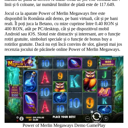
linii și 6 coloane, iar numărul liniilor de plată este de 117.649.
Jocul ca la aparate Power of Merlin Megaways free este
disponibil în România atât demo, pe bani virtuali, cât și pe bani
reali. Îl poți juca la Betano, cu mize cuprinse între 0.40 RON și
400 RON, atât pe PC/desktop, cât și pe dispozitivul mobil
Android sau iOS. Slotul este distractiv și interesant, are o funcție
rotiri gratuite, simboluri speciale și o funcție de bonus buy a
rotirilor gratuite. Dacă nu ești încă convins de slot, găsești mai jos
recenzia jocului de păcănele online Power of Merlin Megaways.
Power of Merlin Megaways Demo GamePlay