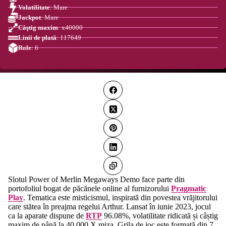
Volatilitate
: Mare
Jackpot
: Mare
Câştig maxim
: x40000
Linii de plată
: 117649
Role
: 6
Slotul Power of Merlin Megaways Demo face parte din
portofoliul bogat de păcănele online al furnizorului
Pragmatic
Play
. Tematica este misticismul, inspirată din povestea vrăjitorului
care stătea în preajma regelui Arthur. Lansat în iunie 2023, jocul
ca la aparate dispune de
RTP
96.08%, volatilitate ridicată și câștig
maxim de până la 40.000 X miza. Grila de joc este formată din 7