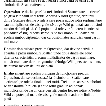
caracteristici, însă care se activează atunci când pe grilă apar
simbolurile Scatter aferente.
Opression
se declanșează la trei simboluri Scatter care aterizează
pe grilă la finalul unei rotiri. Acordă 5 rotiri gratuite, dar unul
dintre Scattere devine o ruletă care poate aduce rotiri suplimentare
sau multiplicatori de câștig, fie xNudge Wild garantat sau numărul
maxim de linii plată. Cel puțin două role vor fi mereu identice și
pot aduce câștiguri consistente. Alte trei simboluri Scatter cu
același simbol câștigător, dar cu posibilitatea acordării unui câștig
mai mare.
Domination
rulează precum Opression, dar devine activă la
apariția a patru simboluri Scatter, unde două dintre ele aduc
diferite caracteristici precum multiplicator de câștig mai mare,
număr mai mare de rotiri gratuite, xNudge Wild persistent sau nu,
fie număr maxim de linii de plată.
Enslavement
are același principiu de funcționare precum
Opression, dar se declanșează la 5 simboluri Scatter care
aterizează pe role la finalul unei rotiri. Trei dintre aceste simboluri
se transformă în ruletă și aduc rotiri gratuite adiționale,
multiplicatori de câștig care persistă pentru fiecare rotire, xNudge
Wild cu potențial mare de câștig, fie număr maxim de linii de
plată.