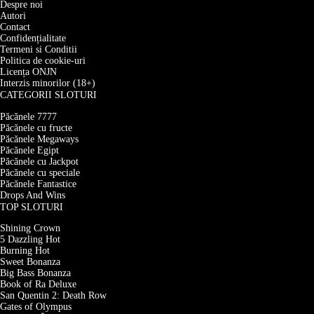
Despre noi
Autori
Contact
Confidențialitate
Termeni si Conditii
Politica de cookie-uri
Licența ONJN
Interzis minorilor (18+)
CATEGORII SLOTURI
Păcănele 7777
Păcănele cu fructe
Păcănele Megaways
Păcănele Egipt
Păcănele cu Jackpot
Păcănele cu speciale
Păcănele Fantastice
Drops And Wins
TOP SLOTURI
Shining Crown
5 Dazzling Hot
Burning Hot
Sweet Bonanza
Big Bass Bonanza
Book of Ra Deluxe
San Quentin 2: Death Row
Gates of Olympus