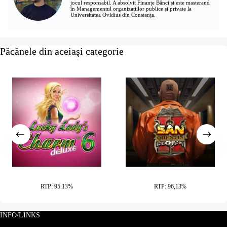
jocul responsabil. A absolvit Finanțe Bănci și este masterand
în Managementul organizațiilor publice și private la
Universitatea Ovidius din Constanța.
Păcănele din aceiaşi categorie
Lucky Lady Charm Deluxe
San Quentin 2 Death Row
RTP: 95.13%
RTP: 96,13%
INFO/LINKS