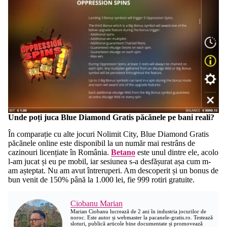
Unde poți juca Blue Diamond Gratis păcănele pe bani reali?
În comparație cu alte jocuri Nolimit City, Blue Diamond Gratis
păcănele online este disponibil la un număr mai restrâns de
cazinouri licențiate în România.
Betano
este unul dintre ele, acolo
l-am jucat și eu pe mobil, iar sesiunea s-a desfășurat așa cum m-
am așteptat. Nu am avut întreruperi. Am descoperit și un bonus de
bun venit de 150% până la 1.000 lei, fie 999 rotiri gratuite.
Ciobanu Marian
Marian Ciobanu lucrează de 2 ani în industria jocurilor de
noroc. Este autor și webmaster la pacanele-gratis.ro. Testează
sloturi, publică articole bine documentate și promovează