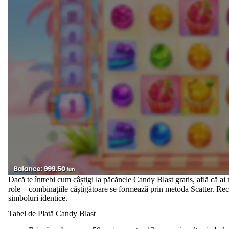
Dacă te întrebi cum câștigi la păcănele Candy Blast gratis, află că ai
role – combinațiile câștigătoare se formează prin metoda Scatter. Re
simboluri identice.
Tabel de Plată Candy Blast