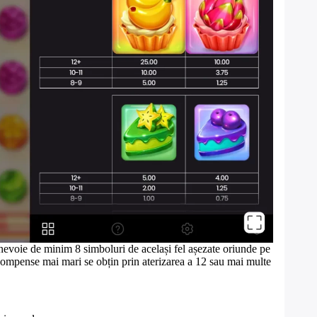
 nevoie de minim 8 simboluri de același fel așezate oriunde pe
compense mai mari se obțin prin aterizarea a 12 sau mai multe