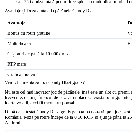
sau 750x miza totală pentru free spins cu multiplicator inițial d
Avantaje și Dezavantaje la păcănele Candy Blast
Avantaje
D
Bonus cu rotiri gratuite
Vo
Multiplicatori
Fu
Câștiguri de până la 10.000x miza
RTP mare
Grafică modernă
Verdict – merită să joci Candy Blast gratis?
Nu este cel mai inovator joc de păcănele, însă este un slot cu premii 
frecvente, chiar și în jocul de bază. Îmi place că există rotiri gratuite
foarte volatil, deci fii mereu responsabil.
După ce ai testat Candy Blast gratis pe pagina noastră, poți juca slotu
România. Miza pe rotire începe de la 0.50 RON și ajunge până la 25
Android.