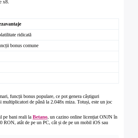
e x8.
ezavantaje
latilitate ridicată
ncții bonus comune
mari, funcții bonus populare, ce pot genera câștiguri
 și multiplicatori de până la 2.048x miza. Totuși, este un joc
l pe bani reali la
Betano
, un cazino online licențiat ONJN în
0 RON, atât de pe un PC, cât și de pe un mobil iOS sau