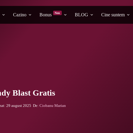
Nou
Cazino
Bonus
BLOG
Cine suntem
dy Blast Gratis
zat: 29 august 2025
De:
Ciobanu Marian