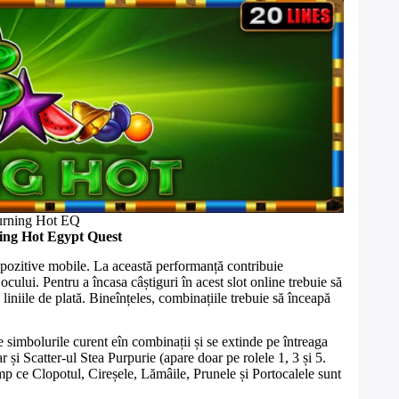
Burning Hot EQ
rning Hot Egypt Quest
spozitive mobile. La această performanță contribuie
cului. Pentru a încasa câștiguri în acest slot online trebuie să
liniile de plată. Bineînțeles, combinațiile trebuie să înceapă
te simbolurile curent eîn combinații și se extinde pe întreaga
 și Scatter-ul Stea Purpurie (apare doar pe rolele 1, 3 și 5.
mp ce Clopotul, Cireșele, Lămâile, Prunele și Portocalele sunt