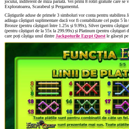
jocului, indiferent de miza pariată. Vei primi 8 rotiri gratuite care se
Exploratoarea, Scarabeul și Pergamentul.
Câștigurile aduse de primele 3 simboluri vor conta pentru stabilirea 
adăuga câștiguri suplimentare dacă vor fi contabilizate cel puțin 5 în
Bronze (pentru câștiguri între 1.25x și 9.99x), Silver (pentru câștig
(pentru câștiguri de la 55x la 299.99x) și Platinum (pentru câștiguri 
care poți câștiga unul dintre
Jackpoturile Egypt Quest
le găsești pe 