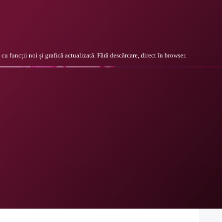
+ 800 la Prima Depunere
JOACĂ PE BANI
 funcții noi și grafică actualizată. Fără descărcare, direct în browser.
CĂ GRATIS