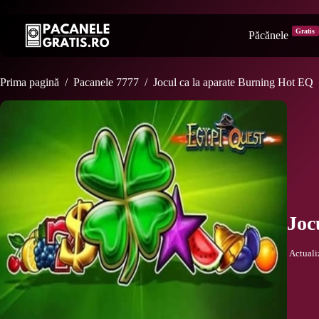
Sari
la
conținut
Gratis
Păcănele
Prima pagină
/
Pacanele 7777
/
Jocul ca la aparate Burning Hot EQ
Joc
Actuali