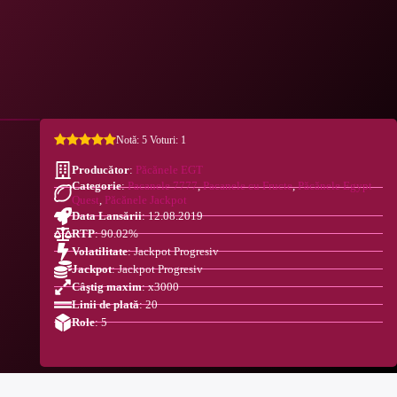
Notă:
5
Voturi:
1
Producător
:
Păcănele EGT
Categorie
:
Pacanele 7777
,
Pacanele cu Fructe
,
Păcănele Egypt
Quest
,
Păcănele Jackpot
Data Lansării
: 12.08.2019
RTP
: 90.02%
Volatilitate
: Jackpot Progresiv
Jackpot
: Jackpot Progresiv
Câştig maxim
: x3000
Linii de plată
: 20
Role
: 5