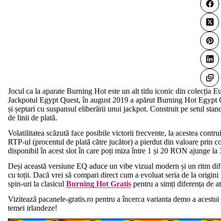
Jocul ca la aparate Burning Hot este un alt titlu iconic din colecți
Jackpotul Egypt Quest, în august 2019 a apărut Burning Hot Egypt Q
și șeptari cu suspansul eliberării unui jackpot. Construit pe setul st
de linii de plată.
Volatilitatea scăzută face posibile victorii frecvente, la acestea contr
RTP-ul (procentul de plată către jucător) a pierdut din valoare prin c
disponibil în acest slot în care poți miza între 1 și 20 RON ajunge la
Deși această versiune EQ aduce un vibe vizual modern și un ritm difer
cu toții. Dacă vrei să compari direct cum a evoluat seria de la origini
spin-uri la clasicul
Burning Hot Gratis
pentru a simți diferența de a
Vizitează pacanele-gratis.ro pentru a încerca varianta demo a acestui j
temei irlandeze!