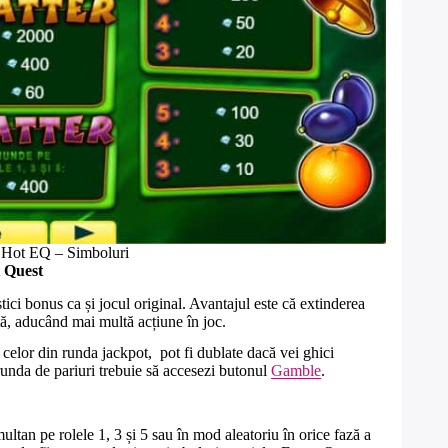
g Hot EQ – Simboluri
t Quest
ici bonus ca și jocul original. Avantajul este că extinderea
ată, aducând mai multă acțiune în joc.
 celor din runda jackpot, pot fi dublate dacă vei ghici
n runda de pariuri trebuie să accesezi butonul
Gamble
.
ultan pe rolele 1, 3 și 5 sau în mod aleatoriu în orice fază a