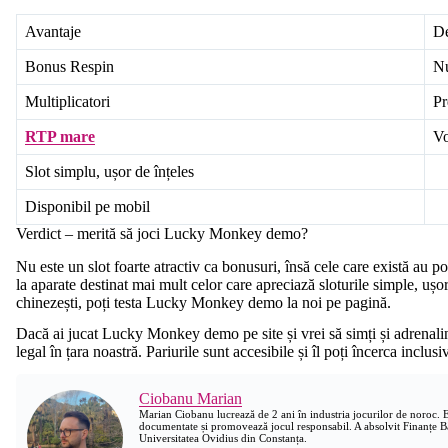
Avantaje
De
Bonus Respin
Nu
Multiplicatori
Pr
RTP mare
Vo
Slot simplu, ușor de înțeles
Disponibil pe mobil
Verdict – merită să joci Lucky Monkey demo?
Nu este un slot foarte atractiv ca bonusuri, însă cele care există au p
la aparate destinat mai mult celor care apreciază sloturile simple, ușor
chinezești, poți testa Lucky Monkey demo la noi pe pagină.
Dacă ai jucat Lucky Monkey demo pe site și vrei să simți și adrenalina
legal în țara noastră. Pariurile sunt accesibile și îl poți încerca incl
Ciobanu Marian
Marian Ciobanu lucrează de 2 ani în industria jocurilor de noroc. Es
documentate și promovează jocul responsabil. A absolvit Finanțe Bă
Universitatea Ovidius din Constanța.