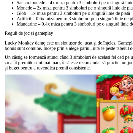
Sac cu monede – 4x miza pentru 3 simboluri pe o singură linie
Monede – 2x miza pentru 3 simboluri pe o singură linie de pla
Glob – 1x miza pentru 3 simboluri pe o singură linie de plată
Artificii – 0.6x miza pentru 3 simboluri pe o singură linie de p
Mandarine – 0.4x miza pentru 3 simboluri pe o singură linie d
Reguli de joc și gameplay
Lucky Monkey demo este un slot ușor de jucat și de înțeles. Gameplay
bonus sunt comune. Începe prin a alege pariul, uită-te peste tabelul d
Un câștig se formează atunci când 3 simboluri de același fel cad pe un
cu atât premiile sunt mai mari, însă este recomandat să practici un joc
și buget pentru a revendica premii consistente.