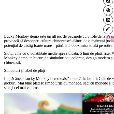
Lucky Monkey demo este un alt joc de păcănele cu 3 role de la
Prag
provoacă să descoperi cultura chinezească alături de o maimuță jucău
potențial de câștig foarte mare – până la 5.000x miza totală pe rotire!
Slotul vine cu o volatilitate medie spre ridicată, 5 linii de plată fixe
Monkey demo, te bucuri de simboluri viu colorate, design modern și
chinezești.
Simboluri și tabel de plăți
La păcănele Lucky Monkey demo există doar 7 simboluri. Cele de valo
globuri. Mai bine plătesc simbolurile cu monede, saci cu monede și 
slot și cel mai valoros.