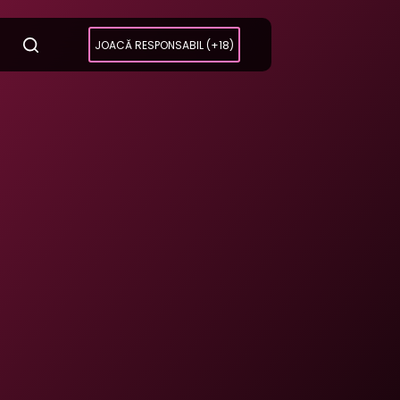
JOACĂ RESPONSABIL (+18)