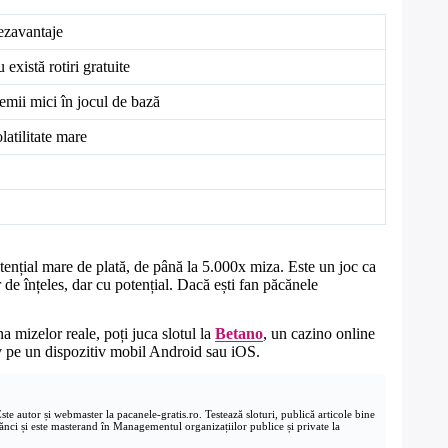
zavantaje
 există rotiri gratuite
emii mici în jocul de bază
latilitate mare
otențial mare de plată, de până la 5.000x miza. Este un joc ca
 de înțeles, dar cu potențial. Dacă ești fan păcănele
 mizelor reale, poți juca slotul la
Betano
, un cazino online
usiv pe un dispozitiv mobil Android sau iOS.
te autor și webmaster la pacanele-gratis.ro. Testează sloturi, publică articole bine
nci și este masterand în Managementul organizațiilor publice și private la