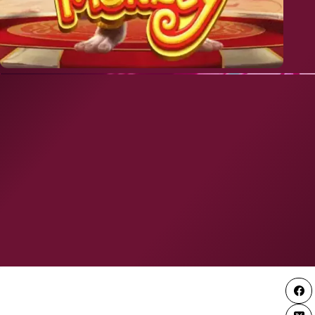
88 Rotiri Fără Depunere 
L1234166W001528
JOA