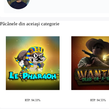
Păcănele din aceiaşi categorie
Le Pharaoh
Wanted Dead or a
RTP: 94.33%
RTP: 94.55%