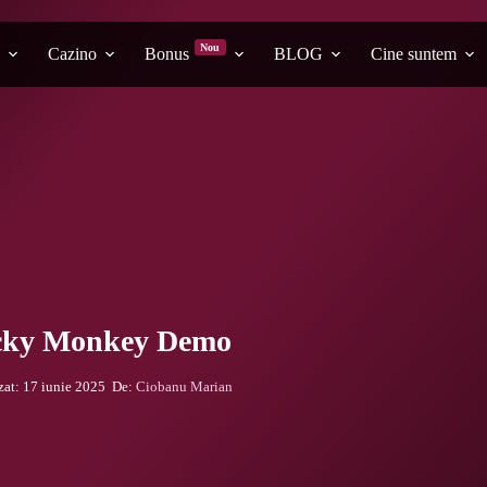
Nou
Cazino
Bonus
BLOG
Cine suntem
cky Monkey Demo
zat: 17 iunie 2025
De:
Ciobanu Marian