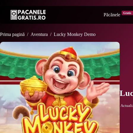
Sari
la
conținut
Gratis
Păcănele
Prima pagină
/
Aventura
/
Lucky Monkey Demo
Lu
Actuali