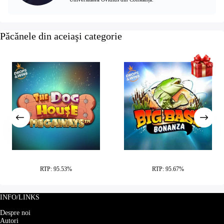
Păcănele din aceiaşi categorie
The Dog House Megaways
Big Bass Bonanza
RTP: 95.53%
RTP: 95.67%
INFO/LINKS
Despre noi
Autori