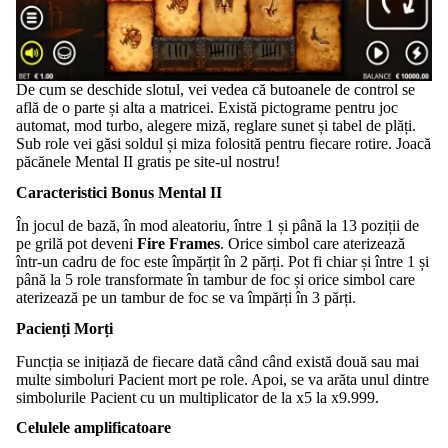
De cum se deschide slotul, vei vedea că butoanele de control se
află de o parte și alta a matricei. Există pictograme pentru joc
automat, mod turbo, alegere miză, reglare sunet și tabel de plăți.
Sub role vei găsi soldul și miza folosită pentru fiecare rotire. Joacă
păcănele Mental II gratis pe site-ul nostru!
Caracteristici Bonus Mental II
În jocul de bază, în mod aleatoriu, între 1 și până la 13 poziții de
pe grilă pot deveni
Fire Frames
. Orice simbol care aterizează
într-un cadru de foc este împărțit în 2 părți. Pot fi chiar și între 1 și
până la 5 role transformate în tambur de foc și orice simbol care
aterizează pe un tambur de foc se va împărți în 3 părți.
Pacienți Morți
Funcția se inițiază de fiecare dată când când există două sau mai
multe simboluri Pacient mort pe role. Apoi, se va arăta unul dintre
simbolurile Pacient cu un multiplicator de la x5 la x9.999.
Celulele amplificatoare