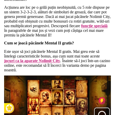
Acțiunea are loc pe o grilă puțin neobișnuită, cu 5 role dispuse pe
un sistem 3-2-3-2-3, alături de simboluri de groază, dar care pot
genera premii generoase. Dacă ai mai jucat păcănele Nolimit City,
probabil ești obișnuit cu multe bonusuri cu rotiri gratuite, wild-uri
sau multiplicatori progresivi. Descoperă fiecare
funcție specială
în paragrafele de mai jos și vezi cum poți câștiga cel mai mare
premiu la păcănele Mental II!
Cum se joacă păcănele Mental II gratis?
Este ușor să joci păcănele Mental II gratis. Mai greu este să
întelegi caracteristicile bonus, așa cum sunt mai toate aceste
jocuri ca la aparate Nolimit City
. Înainte să-l joci într-un cazino
online, este recomandat să îl încerci în varianta demo pe pagina
noastră.