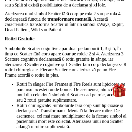
sau xSplit și există posibilitatea de a declanșa și xHole.
Aterizarea unui simbol Scatter fără corp pe rola 2 sau pe rola 4
declanșează funcția de
transformare mentală
. Această
caracteristică transformă Scatter-ul într-un simbol xWays, xSplit,
Dead Patient, Wild sau Patient.
Rotiri Gratuite
Simbolurile Scatter cognitive apar doar pe tamburii 1, 3 și 5, în
timp ce Scatter fără corp apare doar pe rolele 2 și 4. Aterizarea 3
Scattere cognitive declanșează 8 rotiri gratuite în sânge, iar
aterizarea 3 Scattere cognitive și 1 Scatter fără corp declanșează 8
rotirii chirurgicale. Fiecare Scatter care aterizează pe un Fire
Frame acordă o rotire în plus.
Rotiri în sânge: Fire Frames și Fire Reels sunt lipicioase pe
parcursul acestei runde bonus. De asemenea, atunci când
unul din cele două simboluri Scatter cad pe role, acordă 1
sau 2 rotiri gratuite suplimentare.
Rotiri chirurgicale: Simbolurile fără corp sunt lipicioase și
declanșează Transformarea Mentală la fiecare rotire. De
asemenea, cel mai mare multiplicator de la fiecare simbol al
pacientului mort este colectat. Aterizarea unui nou Scatter
adaugă o rotire suplimentară.