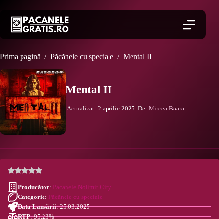
Sari
la
conținut
Prima pagină
/
Păcănele cu speciale
/
Mental II
Mental II
Actualizat: 2 aprilie 2025
De:
Mircea Boara
88 Rotiri Fără Depunere + 800 la Prima
JOACĂ PE BANI
Depunere
L1234166W001528
JOACĂ GRATIS
Producător
:
Pacanele Nolimit City
Categorie
:
Păcănele cu speciale
Data Lansării
: 25.03.2025
RTP
: 95.23%