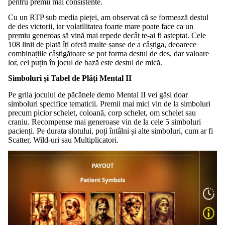
pentru premii mai consistente.
Cu un RTP sub media pieței, am observat că se formează destul
de des victorii, iar volatilitatea foarte mare poate face ca un
premiu generoas să vină mai repede decât te-ai fi așteptat. Cele
108 linii de plată îți oferă multe șanse de a câștiga, deoarece
combinațiile câștigătoare se pot forma destul de des, dar valoare
lor, cel puțin în jocul de bază este destul de mică.
Simboluri și Tabel de Plăți Mental II
Pe grila jocului de păcănele demo Mental II vei găsi doar
simboluri specifice tematicii. Premii mai mici vin de la simboluri
precum picior schelet, coloană, corp schelet, om schelet sau
craniu. Recompense mai generoase vin de la cele 5 simboluri
pacienți. Pe durata slotului, poți întâlni și alte simboluri, cum ar fi
Scatter, Wild-uri sau Multiplicatori.