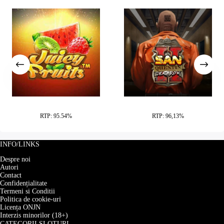
Juicy Fruits
San Quentin 2 Death Row
RTP: 95.54%
RTP: 96,13%
INFO/LINKS
Despre noi
Autori
Contact
Confidențialitate
Termeni si Conditii
Politica de cookie-uri
Licența ONJN
Interzis minorilor (18+)
CATEGORII SLOTURI