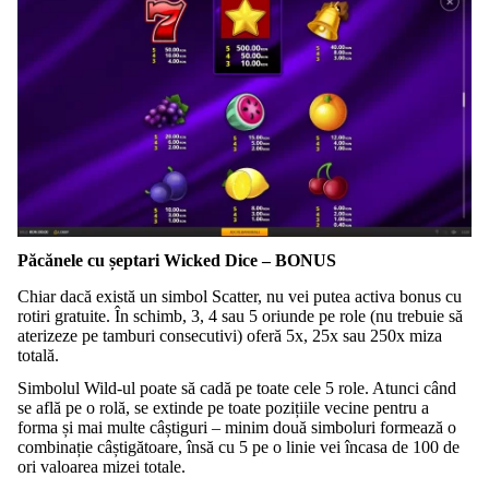
Păcănele cu șeptari Wicked Dice – BONUS
Chiar dacă există un simbol Scatter, nu vei putea activa bonus cu
rotiri gratuite. În schimb, 3, 4 sau 5 oriunde pe role (nu trebuie să
aterizeze pe tamburi consecutivi) oferă 5x, 25x sau 250x miza
totală.
Simbolul Wild-ul poate să cadă pe toate cele 5 role. Atunci când
se află pe o rolă, se extinde pe toate pozițiile vecine pentru a
forma și mai multe câștiguri – minim două simboluri formează o
combinație câștigătoare, însă cu 5 pe o linie vei încasa de 100 de
ori valoarea mizei totale.