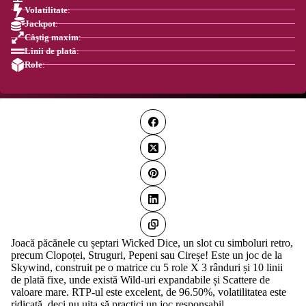
Volatilitate
:
Jackpot
:
Câştig maxim
:
Linii de plată
:
Role
:
Joacă păcănele cu șeptari Wicked Dice, un slot cu simboluri retro,
precum Clopoței, Struguri, Pepeni sau Cireșe! Este un joc de la
Skywind, construit pe o matrice cu 5 role X 3 rânduri și 10 linii
de plată fixe, unde există Wild-uri expandabile și Scattere de
valoare mare. RTP-ul este excelent, de 96.50%, volatilitatea este
ridicată, deci nu uita să practici un joc responsabil.