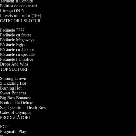
Termeni si Conditii
Politica de cookie-uri
Licența ONJN
Interzis minorilor (18+)
CATEGORII SLOTURI
Păcănele 7777
Păcănele cu fructe
Păcănele Megaways
Păcănele Egipt
Păcănele cu Jackpot
Păcănele cu speciale
Păcănele Fantastice
Drops And Wins
TOP SLOTURI
Shining Crown
5 Dazzling Hot
Burning Hot
Sweet Bonanza
Big Bass Bonanza
Book of Ra Deluxe
San Quentin 2: Death Row
Gates of Olympus
PRODUCĂTORI
EGT
Pragmatic Play