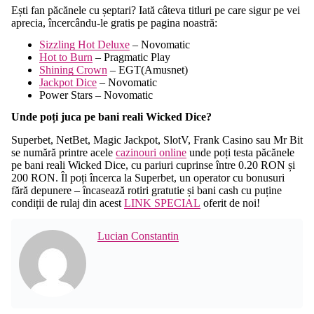
Ești fan păcănele cu șeptari? Iată câteva titluri pe care sigur pe vei
aprecia, încercându-le gratis pe pagina noastră:
Sizzling Hot Deluxe
– Novomatic
Hot to Burn
– Pragmatic Play
Shining Crown
– EGT(Amusnet)
Jackpot Dice
– Novomatic
Power Stars – Novomatic
Unde poți juca pe bani reali Wicked Dice?
Superbet, NetBet, Magic Jackpot, SlotV, Frank Casino sau Mr Bit
se numără printre acele
cazinouri online
unde poți testa păcănele
pe bani reali Wicked Dice, cu pariuri cuprinse între 0.20 RON și
200 RON. Îl poți încerca la Superbet, un operator cu bonusuri
fără depunere – încasează rotiri gratutie și bani cash cu puține
condiții de rulaj din acest
LINK SPECIAL
oferit de noi!
Lucian Constantin