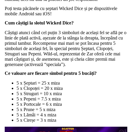
Poți testa păcănele cu șeptari Wicked Dice și pe dispozitivele
mobile Android sau iOS!
Cum câștigi la slotul Wicked Dice?
Câștigi atunci când cel puțin 3 simboluri de același fel se află pe o
linie de plată activă, așezate de la stânga la dreapta, începând cu
primul tambur. Recompense mai mari se pot încasa pentru 5
simboluri de același fel, în special pentru Șeptari, Clopoței,
Struguri sau Pepeni. Wild-ul, reprezentat de Zar oferă cele mai
mari câștiguri și, de asemenea, este și cheia către premii mai
generoase (activează “speciala”).
Ce valoare are fiecare simbol pentru 5 bucăți?
5 x Șeptari = 25 x miza
5 x Clopoței = 20 x miza
5 x Struguri = 10 x miza
5 x Pepeni = 7.5 x miza
5 x Portocale = 6 x miza
5 x Prune = 5 x miza
5 x Lămâi = 4 x miza
5 x Cireșe = 3 x miza