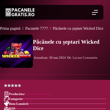
Sari
la
conținut
Prima pagină
/
Pacanele 7777
/
Păcănele cu șeptari Wicked Dice
Păcănele cu șeptari Wicked
Dice
Actualizat: 30 mai 2024
De:
Lucian Constantin
88 Rotiri Fără Depunere + 800 la Prima
JOACĂ PE BANI
Depunere
L1234166W001528
JOACĂ GRATIS
Producător
:
Pacanele Skywind
Categorie
:
Pacanele 7777
Data Lansării
:
RTP
: