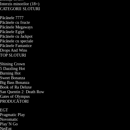
Interzis minorilor (18+)
CATEGORII SLOTURI
Păcănele 7777
Păcănele cu fructe
Păcănele Megaways
Păcănele Egipt
Păcănele cu Jackpot
Păcănele cu speciale
Păcănele Fantastice
Drops And Wins
TOP SLOTURI
Shining Crown
5 Dazzling Hot
Burning Hot
Sweet Bonanza
Big Bass Bonanza
Book of Ra Deluxe
San Quentin 2: Death Row
Gates of Olympus
PRODUCĂTORI
EGT
Pragmatic Play
Novomatic
Play’N Go
NetEnt