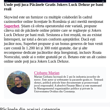
Unde poți juca Păcănele Gratis Jokers Luck Deluxe pe bani
reali
Skywind este un furnizor cu multiple colaborări în cadrul
cazinourilor online licențiate în România și aici merită menționat
Superbet
. Știam că oferta operatorului este variată, propune
câteva mii de păcănele online printre care se regăsește și Jokers
Luck Deluxe pe bani reali. Sesiunea a fost reușită, nu au existat
întreruperi, iar totul a decurs conform așteptărilor. Dacă ești
jucător nou, Superbet propune și un bonus generos de bun venit
care constă în 1.200 lei și 300 rotiri gratuite, dar și alte
recompense dedicate jucătorilor deja înregistrați, inclusiv Roata
Norocului, unde ai o rotire gratuită pe zi. Betano este un alt casino
online unde poți juca Jokers Luck Deluxe.
Ciobanu Marian
Marian Ciobanu lucrează de 2 ani în industria jocurilor de
noroc. Este autor și webmaster la pacanele-gratis.ro. Testează
sloturi, publică articole bine documentate și promovează
jocul responsabil. A absolvit Finanțe Bănci și este masterand
în Managementul organizațiilor publice și private la
Universitatea Ovidius din Constanța.
Păcănele din aceiaşi categorie