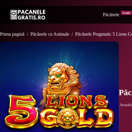
Sari
la
conținut
Gratis
Păcănele
Prima pagină
/
Păcănele cu Animale
/
Păcănele Pragmatic 5 Lions G
Păc
Actuali