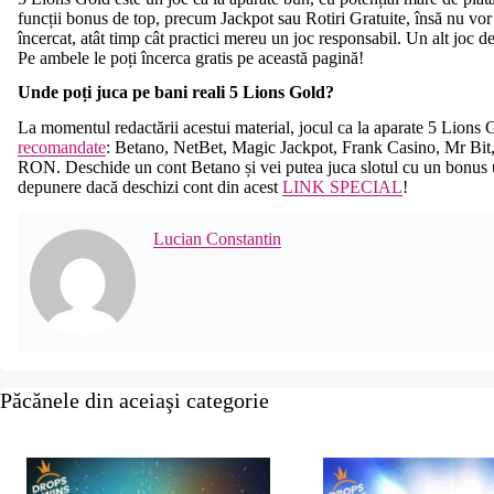
funcții bonus de top, precum Jackpot sau Rotiri Gratuite, însă nu vor fi
încercat, atât timp cât practici mereu un joc responsabil. Un alt joc
Pe ambele le poți încerca gratis pe această pagină!
Unde poți juca pe bani reali 5 Lions Gold?
La momentul redactării acestui material, jocul ca la aparate 5 Lions
recomandate
: Betano, NetBet, Magic Jackpot, Frank Casino, Mr Bit,
RON. Deschide un cont Betano și vei putea juca slotul cu un bonus ur
depunere dacă deschizi cont din acest
LINK SPECIAL
!
Lucian Constantin
Păcănele din aceiaşi categorie