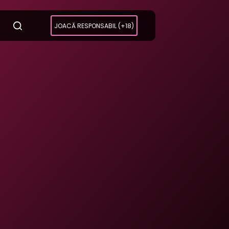
JOACĂ RESPONSABIL (+18)