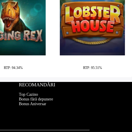
Raging Rex
Lobster House
RTP: 94.34%
RTP: 95.51%
RECOMANDĂRI
Top Cazino
Bonus fără depunere
Bonus Aniversar