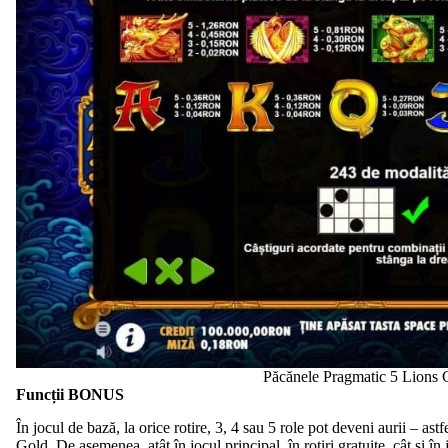
Păcănele Pragmatic 5 Lions 
Funcții BONUS
În jocul de bază, la orice rotire, 3, 4 sau 5 role pot deveni aurii – as
Gold. De asemenea, atât în jocul principal, în rotiri gratuite, cât și 