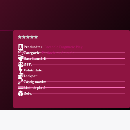
Producător
:
Pacanele Pragmatic Play
Categorie
:
Păcănele cu Animale
Data Lansării
:
RTP
:
Volatilitate
:
Jackpot
:
Câştig maxim
:
Linii de plată
:
Role
: