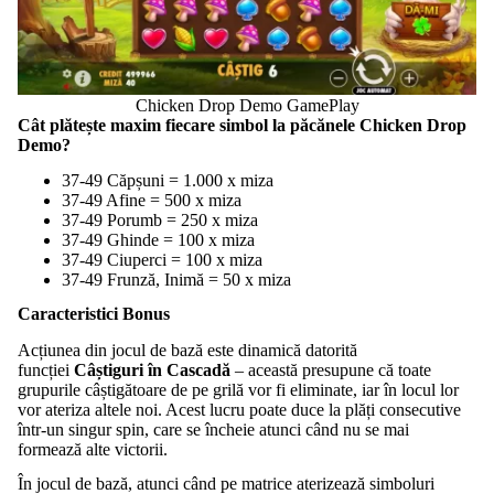
Chicken Drop Demo GamePlay
Cât plătește maxim fiecare simbol la păcănele Chicken Drop
Demo?
37-49 Căpșuni = 1.000 x miza
37-49 Afine = 500 x miza
37-49 Porumb = 250 x miza
37-49 Ghinde = 100 x miza
37-49 Ciuperci = 100 x miza
37-49 Frunză, Inimă = 50 x miza
Caracteristici Bonus
Acțiunea din jocul de bază este dinamică datorită
funcției
Câștiguri în Cascadă
– această presupune că toate
grupurile câștigătoare de pe grilă vor fi eliminate, iar în locul lor
vor ateriza altele noi. Acest lucru poate duce la plăți consecutive
într-un singur spin, care se încheie atunci când nu se mai
formează alte victorii.
În jocul de bază, atunci când pe matrice aterizează simboluri