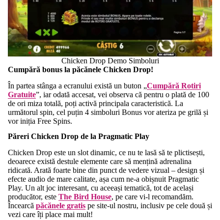
Chicken Drop Demo Simboluri
Cumpără bonus la p
ăcănele Chicken Drop!
În partea stânga a ecranului există un buton „
Cumpără Rotiri
Gratuite
”, iar odată accesat, vei observa că pentru o plată de 100
de ori miza totală, poți activă principala caracteristică. La
următorul spin, cel puțin 4 simboluri Bonus vor ateriza pe grilă și
vor iniția Free Spins.
Păreri Chicken Drop de la Pragmatic Play
Chicken Drop este un slot dinamic, ce nu te lasă să te plictisești,
deoarece există destule elemente care să mențină adrenalina
ridicată. Arată foarte bine din punct de vedere vizual – design și
efecte audio de mare calitate, așa cum ne-a obișnuit Pragmatic
Play. Un alt joc interesant, cu aceeași tematică, tot de același
producător, este
The Bird House
, pe care vi-l recomandăm.
Încearcă
păcănele gratis
pe site-ul nostru, inclusiv pe cele două și
vezi care îți place mai mult!