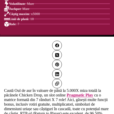
Volatilitate
: Mare
Jackpot
: Mare
Câştig maxim
: x5000
Linii de plată
: 10
Role
: 7
Caută Oul de aur în valoare de până la 5.000X miza totală la
păcănele Chicken Drop, un slot online
Pragmatic Play
cu o
matrice formată din 7 rânduri X 7 role! Aici, găsești multe funcții
bonus, inclusiv rotiri gratuite, multiplicatori, simboluri de
dimensiuni uriașe sau câștiguri în cascadă, toate cu potențial mare
de câștig. RTP-ul (Return to Player) este excelent, de 96.50%,