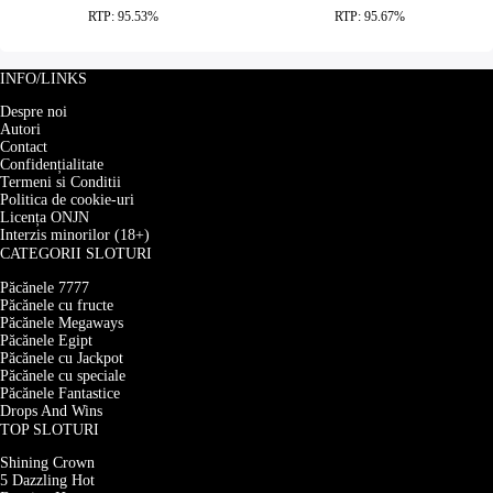
RTP: 95.53%
RTP: 95.67%
INFO/LINKS
Despre noi
Autori
Contact
Confidențialitate
Termeni si Conditii
Politica de cookie-uri
Licența ONJN
Interzis minorilor (18+)
CATEGORII SLOTURI
Păcănele 7777
Păcănele cu fructe
Păcănele Megaways
Păcănele Egipt
Păcănele cu Jackpot
Păcănele cu speciale
Păcănele Fantastice
Drops And Wins
TOP SLOTURI
Shining Crown
5 Dazzling Hot