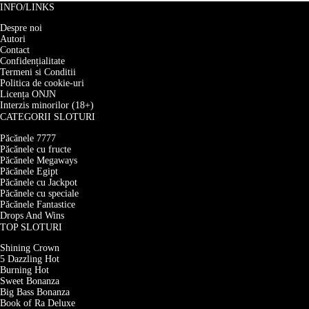
INFO/LINKS
Despre noi
Autori
Contact
Confidențialitate
Termeni si Conditii
Politica de cookie-uri
Licența ONJN
Interzis minorilor (18+)
CATEGORII SLOTURI
Păcănele 7777
Păcănele cu fructe
Păcănele Megaways
Păcănele Egipt
Păcănele cu Jackpot
Păcănele cu speciale
Păcănele Fantastice
Drops And Wins
TOP SLOTURI
Shining Crown
5 Dazzling Hot
Burning Hot
Sweet Bonanza
Big Bass Bonanza
Book of Ra Deluxe