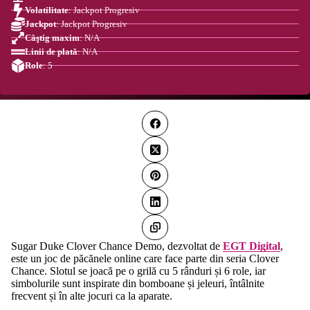
Volatilitate
: Jackpot Progresiv
Jackpot
: Jackpot Progresiv
Câştig maxim
: N/A
Linii de plată
: N/A
Role
: 5
Sugar Duke Clover Chance Demo, dezvoltat de
EGT Digital
,
este un joc de păcănele online care face parte din seria Clover
Chance. Slotul se joacă pe o grilă cu 5 rânduri și 6 role, iar
simbolurile sunt inspirate din bomboane și jeleuri, întâlnite
frecvent și în alte jocuri ca la aparate.