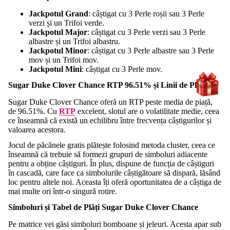
Jackpotul Grand
: câștigat cu 3 Perle roșii sau 3 Perle
verzi și un Trifoi verde.
Jackpotul Major
: câștigat cu 3 Perle verzi sau 3 Perle
albastre și un Trifoi albastru.
Jackpotul Minor
: câștigat cu 3 Perle albastre sau 3 Perle
mov și un Trifoi mov.
Jackpotul Mini
: câștigat cu 3 Perle mov.
Sugar Duke Clover Chance RTP 96.51% și Linii de Plată
Sugar Duke Clover Chance oferă un RTP peste media de piață,
de 96.51%. Cu
RTP
excelent, slotul are o volatilitate medie, ceea
ce înseamnă că există un echilibru între frecvența câștigurilor și
valoarea acestora.
Jocul de păcănele gratis plătește folosind metoda cluster, ceea ce
înseamnă că trebuie să formezi grupuri de simboluri adiacente
pentru a obține câștiguri. În plus, dispune de funcția de câștiguri
în cascadă, care face ca simbolurile câștigătoare să dispară, lăsând
loc pentru altele noi. Aceasta îți oferă oportunitatea de a câștiga de
mai multe ori într-o singură rotire.
Simboluri și Tabel de Plăți Sugar Duke Clover Chance
Pe matrice vei găsi simboluri bomboane și jeleuri. Acesta apar sub