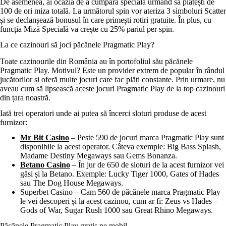
De asemenea, ai ocazia de a cumpăra speciala urmând să plătești de
100 de ori miza totală. La următorul spin vor ateriza 3 simboluri Scatter
și se declanșează bonusul în care primești rotiri gratuite. În plus, cu
funcția Miză Specială va crește cu 25% pariul per spin.
La ce cazinouri să joci păcănele Pragmatic Play?
Toate cazinourile din România au în portofoliul său păcănele
Pragmatic Play. Motivul? Este un provider extrem de popular în rândul
jucătorilor și oferă multe jocuri care fac plăți constante. Prin urmare, nu
aveau cum să lipsească aceste jocuri Pragmatic Play de la top cazinouri
din țara noastră.
Iată trei operatori unde ai putea să încerci sloturi produse de acest
furnizor:
Mr Bit Casino
– Peste 590 de jocuri marca Pragmatic Play sunt
disponibile la acest operator. Câteva exemple: Big Bass Splash,
Madame Destiny Megaways sau Gems Bonanza.
Betano Casino
– În jur de 650 de sloturi de la acest furnizor vei
găsi și la Betano. Exemple: Lucky Tiger 1000, Gates of Hades
sau The Dog House Megaways.
Superbet Casino – Cam 560 de păcănele marca Pragmatic Play
le vei descoperi și la acest cazinou, cum ar fi: Zeus vs Hades –
Gods of War, Sugar Rush 1000 sau Great Rhino Megaways.
Păcănele Pragmatic Play gratis pe mobil