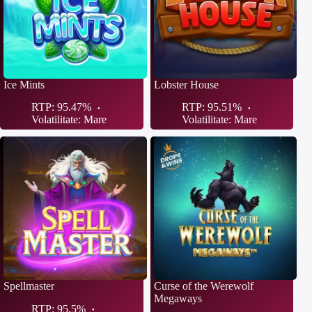
Ice Mints
Lobster House
RTP: 95.47%
RTP: 95.51%
Volatilitate: Mare
Volatilitate: Mare
Spellmaster
Curse of the Werewolf
Megaways
RTP: 95.5%