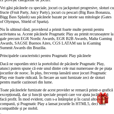
Vei găsi păcănele cu speciale, jocuri cu jackpoturi progresive, sloturi cu
fructe (Fruit Party, Juicy Party), jocuri cu pescari (Big Bass Bonanza,
Bigg Bass Splash) sau păcănele bazate pe istorie sau mitologie (Gates
of Olympus, Shield of Sparta).
Nu în ultimul rând, providerul a primit foarte multe premii pentru
activitatea sa. Aceste păcănele Pragmatic Play au primit recunoaștere la
gale precum EGR Nordic Awards, EGR B2B Awards, Malta Gaming
Awards, SAGSE Buenos Aires, CGS LATAM sau la iGaming
Summit Awards din Brazilia.
Principalele caracteristici pentru Pragmatic Play păcănele
Dacă ne raportăm strict la portofoliul de păcănele Pragmatic Play,
atunci putem spune că este unul dintre cele mai numeroase de pe piața
jocurilor de noroc. În plus, frecvența lansării unor jocuri Pragmatic
Play este foarte ridicată. În fiecare an sunt furnizate zeci de sloturi
pentru marile cazinouri din lume.
Toate păcănelele furnizate de acest provider se remarcă printr-o grafică
excepțională, dar și funcții speciale proprii care vor ajuta jucătorii să
facă profit. În mod evident, cum s-a întâmplat și în cazul altor
companii, și Pragmatic Play a lansat jocurile în HTML5, deci sunt
compatibile și pe mobil.