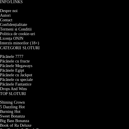
INFO/LINKS
Despre noi
Autori
Contact
Confidențialitate
Termeni si Conditii
Politica de cookie-uri
Licența ONJN
Interzis minorilor (18+)
CATEGORII SLOTURI
Păcănele 7777
Păcănele cu fructe
Păcănele Megaways
Păcănele Egipt
Păcănele cu Jackpot
Păcănele cu speciale
Păcănele Fantastice
Drops And Wins
TOP SLOTURI
Shining Crown
5 Dazzling Hot
Burning Hot
Sweet Bonanza
Big Bass Bonanza
Book of Ra Deluxe