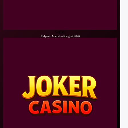
NetBet
Fulgusin Marcel
—
5 august 2026