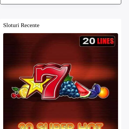
Sloturi Recente