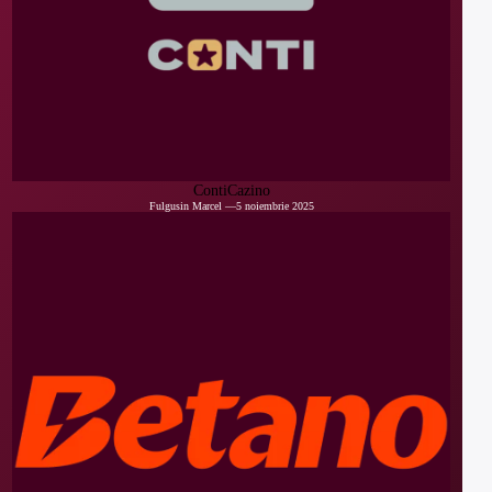
ContiCazino
Fulgusin Marcel
—
5 noiembrie 2025