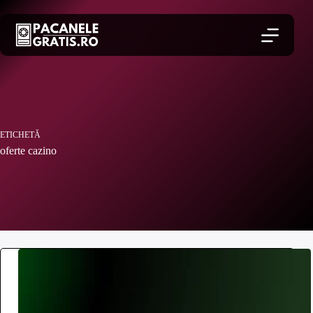
Sari
la
conținut
ETICHETĂ
oferte cazino