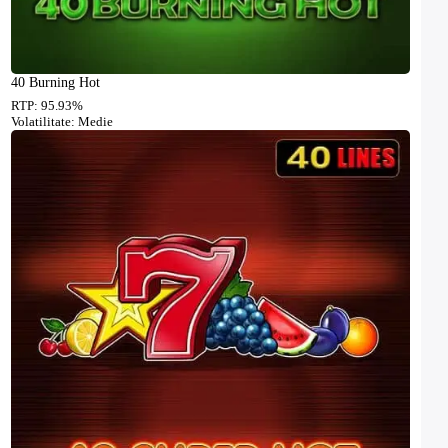
40 Burning Hot
RTP: 95.93%
Volatilitate: Medie