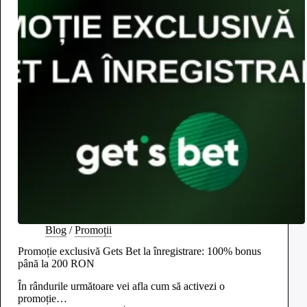
Blog
/
Promoții
Promoție exclusivă Gets Bet la înregistrare: 100% bonus
până la 200 RON
În rândurile următoare vei afla cum să activezi o
promoție…