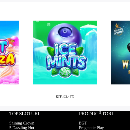
a
Ice Mints
Curse of
RTP: 95.47%
TOP SLOTURI
PRODUCĂTORI
Shining Crown
EGT
5 Dazzling Hot
Pragmatic Play