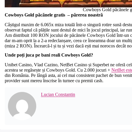
Cowboys Gold păcănele gr
Cowboys Gold p
ă
c
ă
nele gratis – părerea noastră
Câștigul maxim de 6.065x miza totală într-o singură rotire sună destu
observat faptul că plățile sunt destul de mici în jocul principal, iar ru
Am distribuit 100 RON jocului de păcănele Cowboys Gold într-un cazin
dar m-am oprit la a 2-a redeclanșare, ceea ce înseamna doar un multi
(miza 2 RON). Încearcă-l și tu și vezi dacă ești mai norocos decât no
Unde poți juca pe bani reali Cowboys Gold?
Unibet Casino, Vlad Cazino, NetBet
Casino și Superbet ne oferă cele
acestea se regăsește și Cowboys Gold. Cu 2.000 jocuri +
NetBet est
din România. Pe lângă asta, ai cel mai consistent pachet de bun venit 
provider sunt mereu înscrise în turnee cu premii cash.
Lucian Constantin