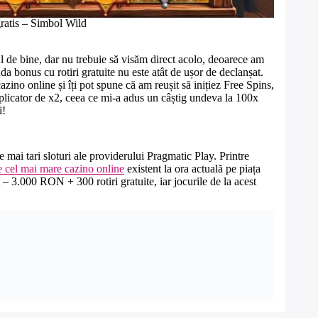
atis – Simbol Wild
l de bine, dar nu trebuie să visăm direct acolo, deoarece am
nda bonus cu rotiri gratuite nu este atât de ușor de declanșat.
o online și îți pot spune că am reușit să inițiez Free Spins,
plicator de x2, ceea ce mi-a adus un câștig undeva la 100x
i!
 mai tari sloturi ale providerului Pragmatic Play. Printre
e cel mai mare cazino online
existent la ora actuală pe piața
– 3.000 RON + 300 rotiri gratuite, iar jocurile de la acest