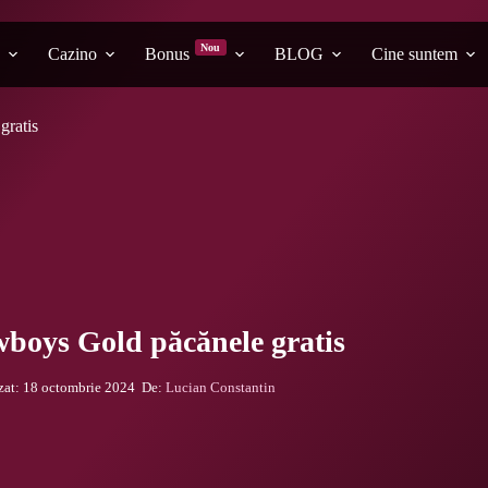
Nou
Cazino
Bonus
BLOG
Cine suntem
gratis
boys Gold păcănele gratis
zat: 18 octombrie 2024
De:
Lucian Constantin