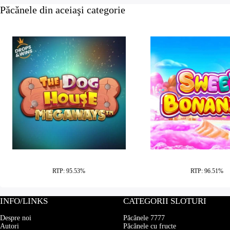
Păcănele din aceiaşi categorie
The Dog House Megaways
Sweet Bonanz
RTP: 95.53%
RTP: 96.51%
INFO/LINKS
CATEGORII SLOTURI
Despre noi
Păcănele 7777
Autori
Păcănele cu fructe