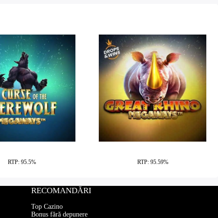
 the Werewolf Megaways
Great Rhino Megaways
RTP: 95.5%
RTP: 95.59%
RECOMANDĂRI
Top Cazino
Bonus fără depunere