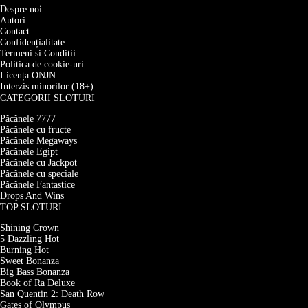
Despre noi
Autori
Contact
Confidențialitate
Termeni si Conditii
Politica de cookie-uri
Licența ONJN
Interzis minorilor (18+)
CATEGORII SLOTURI
Păcănele 7777
Păcănele cu fructe
Păcănele Megaways
Păcănele Egipt
Păcănele cu Jackpot
Păcănele cu speciale
Păcănele Fantastice
Drops And Wins
TOP SLOTURI
Shining Crown
5 Dazzling Hot
Burning Hot
Sweet Bonanza
Big Bass Bonanza
Book of Ra Deluxe
San Quentin 2: Death Row
Gates of Olympus