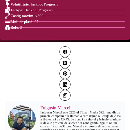
Volatilitate
: Jackpot Progresiv
Jackpot
: Jackpot Progresiv
Câştig maxim
: x300
Linii de plată
: 27
Role
: 3
Fulgusin Marcel
Fulgusin Marcel este CEO-ul Tipzor Media SRL, una dintre
primele companii din România care deține o licență de clasa
a II-a emisă de ONJN. Se ocupă de site-ul păcănele-gratis.ro
și de alte proiecte de succes din zona gamblingului online,
cum ar fi cazino365.ro. Marcel a cunoscut direct realitatea
jocurilor de noroc: a jucat poker profesionist, este pasionat