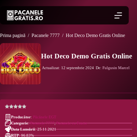
Sari
la
conținut
Prima pagină
/
Pacanele 7777
/
Hot Deco Demo Gratis Online
Hot Deco Demo Gratis Online
Actualizat: 12 septembrie 2024
De:
Fulgusin Marcel
88 Rotiri Fără Depunere + 800 la Prima
JOACĂ PE BANI
Depunere
L1234166W001528
JOACĂ GRATIS
Producător
:
Păcănele EGT
Categorie
:
Pacanele 7777
,
Pacanele cu Fructe
Data Lansării
: 25.11.2021
RTP
: 96.83%