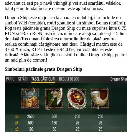
adevărat că ești pe o navă vikingă și vei auzi scarțâitul vâslelor,
totul pe un fundal în care oceanul este agitat și furios.
Dragon Ship este un joc ca la aparate cu dublaj, dar include un
simbol Wild (corabia), rotiri gratuite și un simbol Bonus (cufărul).
Poți testa păcănele gratis Dragon Ship cu mize cuprinse între 0.75
RON și 93.75 RON, asta în cazul în care alegi să folosești 15 linii
de plată (Recomand folosirea tuturor liniilor de plată pentru a
realiza combinații câștigătoare mai des). Câștigul maxim este de
3750 X miza, RTP-ul este de 94.01%, iar volatilitatea este
ridicată. Alătură-te vikingilor cu slotul online Dragon Ship, pentru
un raid plin de comori!
Simboluri păcănele gratis Dragon Ship