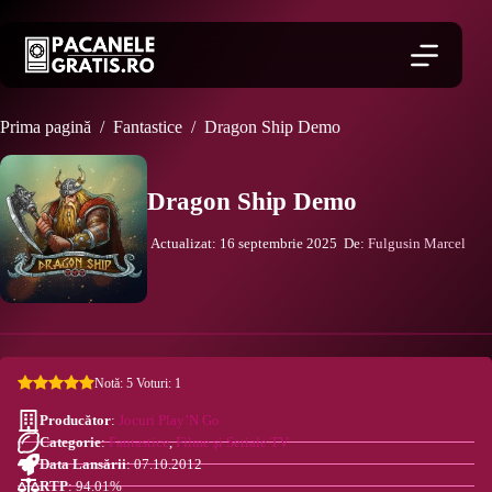
Sari
la
conținut
Prima pagină
/
Fantastice
/
Dragon Ship Demo
Dragon Ship Demo
Actualizat: 16 septembrie 2025
De:
Fulgusin Marcel
88 Rotiri Fără Depunere + 800 la Prima
JOACĂ PE BANI
Depunere
L1234166W001528
JOACĂ GRATIS
Notă:
5
Voturi:
1
Producător
:
Jocuri Play’N Go
Categorie
:
Fantastice
,
Filme şi Seriale TV
Data Lansării
: 07.10.2012
RTP
: 94.01%