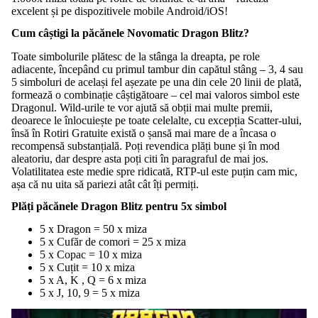
excelent și pe dispozitivele mobile Android/iOS!
Cum câștigi la p
ă
c
ă
nele Novomatic Dragon Blitz?
Toate simbolurile plătesc de la stânga la dreapta, pe role
adiacente, începând cu primul tambur din capătul stâng – 3, 4 sau
5 simboluri de același fel așezate pe una din cele 20 linii de plată,
formează o combinație câștigătoare – cel mai valoros simbol este
Dragonul. Wild-urile te vor ajută să obții mai multe premii,
deoarece le înlocuiește pe toate celelalte, cu excepția Scatter-ului,
însă în Rotiri Gratuite există o șansă mai mare de a încasa o
recompensă substanțială. Poți revendica plăți bune și în mod
aleatoriu, dar despre asta poți citi în paragraful de mai jos.
Volatilitatea este medie spre ridicată, RTP-ul este puțin cam mic,
așa că nu uita să pariezi atât cât îți permiți.
Plă
ți păcănele Dragon Blitz pentru 5x simbol
5 x Dragon = 50 x miza
5 x Cufăr de comori = 25 x miza
5 x Copac = 10 x miza
5 x Cuțit = 10 x miza
5 x A, K , Q = 6 x miza
5 x J, 10, 9 = 5 x miza