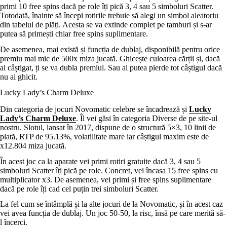
primi 10 free spins dacă pe role îți pică 3, 4 sau 5 simboluri Scatter.
Totodată, înainte să începi rotirile trebuie să alegi un simbol aleatoriu
din tabelul de plăți. Acesta se va extinde complet pe tamburi și s-ar
putea să primești chiar free spins suplimentare.
De asemenea, mai există și funcția de dublaj, disponibilă pentru orice
premiu mai mic de 500x miza jucată. Ghicește culoarea cărții și, dacă
ai câștigat, ți se va dubla premiul. Sau ai putea pierde tot câștigul dacă
nu ai ghicit.
Lucky Lady’s Charm Deluxe
Din categoria de jocuri Novomatic celebre se încadrează și
Lucky
Lady’s Charm Deluxe
. Îl vei găsi în categoria Diverse de pe site-ul
nostru. Slotul, lansat în 2017, dispune de o structură 5×3, 10 linii de
plată, RTP de 95.13%, volatilitate mare iar câștigul maxim este de
x12.804 miza jucată.
În acest joc ca la aparate vei primi rotiri gratuite dacă 3, 4 sau 5
simboluri Scatter îți pică pe role. Concret, vei încasa 15 free spins cu
multiplicator x3. De asemenea, vei primi și free spins suplimentare
dacă pe role îți cad cel puțin trei simboluri Scatter.
La fel cum se întâmplă și la alte jocuri de la Novomatic, și în acest caz
vei avea funcția de dublaj. Un joc 50-50, la risc, însă pe care merită să-
l încerci.