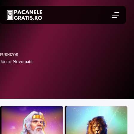
Sari
la
conținut
FURNIZOR
Jocuri Novomatic