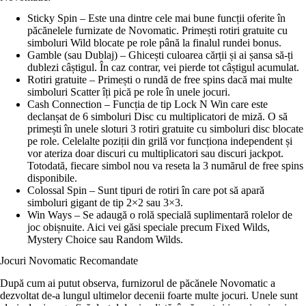
Sticky Spin – Este una dintre cele mai bune funcții oferite în
păcănelele furnizate de Novomatic. Primești rotiri gratuite cu
simboluri Wild blocate pe role până la finalul rundei bonus.
Gamble (sau Dublaj) – Ghicești culoarea cărții și ai șansa să-ți
dublezi câștigul. În caz contrar, vei pierde tot câștigul acumulat.
Rotiri gratuite – Primești o rundă de free spins dacă mai multe
simboluri Scatter îți pică pe role în unele jocuri.
Cash Connection – Funcția de tip Lock N Win care este
declanșat de 6 simboluri Disc cu multiplicatori de miză. O să
primești în unele sloturi 3 rotiri gratuite cu simboluri disc blocate
pe role. Celelalte poziții din grilă vor funcționa independent și
vor ateriza doar discuri cu multiplicatori sau discuri jackpot.
Totodată, fiecare simbol nou va reseta la 3 numărul de free spins
disponibile.
Colossal Spin – Sunt tipuri de rotiri în care pot să apară
simboluri gigant de tip 2×2 sau 3×3.
Win Ways – Se adaugă o rolă specială suplimentară rolelor de
joc obișnuite. Aici vei găsi speciale precum Fixed Wilds,
Mystery Choice sau Random Wilds.
Jocuri Novomatic Recomandate
După cum ai putut observa, furnizorul de păcănele Novomatic a
dezvoltat de-a lungul ultimelor decenii foarte multe jocuri. Unele sunt