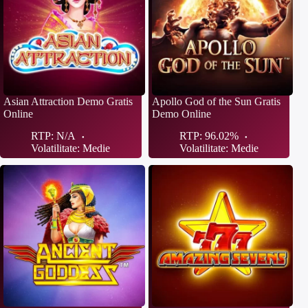
Asian Attraction Demo Gratis
Apollo God of the Sun Gratis
Online
Demo Online
RTP: N/A
RTP: 96.02%
Volatilitate: Medie
Volatilitate: Medie