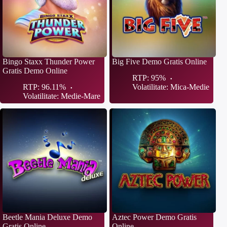
Bingo Staxx Thunder Power
Big Five Demo Gratis Online
Gratis Demo Online
RTP: 95%
RTP: 96.11%
Volatilitate: Mica-Medie
Volatilitate: Medie-Mare
Beetle Mania Deluxe Demo
Aztec Power Demo Gratis
Gratis Online
Online