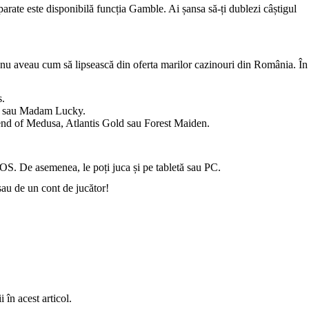
 aparate este disponibilă funcția Gamble. Ai șansa să-ți dublezi câștigul
t nu aveau cum să lipsească din oferta marilor cazinouri din România. În
s.
ems sau Madam Lucky.
egend of Medusa, Atlantis Gold sau Forest Maiden.
OS. De asemenea, le poți juca și pe tabletă sau PC.
sau de un cont de jucător!
în acest articol.