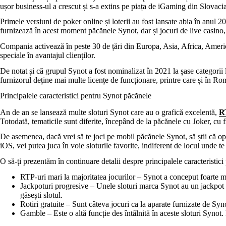
ușor business-ul a crescut și s-a extins pe piața de iGaming din Slovaci
Primele versiuni de poker online și loterii au fost lansate abia în anul
furnizează în acest moment păcănele Synot, dar și jocuri de live casino, p
Compania activează în peste 30 de țări din Europa, Asia, Africa, America
speciale în avantajul clienților.
De notat și că grupul Synot a fost nominalizat în 2021 la șase categori
furnizorul deține mai multe licențe de funcționare, printre care și în Rom
Principalele caracteristici pentru Synot păcănele
An de an se lansează multe sloturi Synot care au o grafică excelentă,
R
Totodată, tematicile sunt diferite, începând de la păcănele cu Joker, cu f
De asemenea, dacă vrei să te joci pe mobil păcănele Synot, să știi că o
iOS, vei putea juca în voie sloturile favorite, indiferent de locul unde te 
O să-ți prezentăm în continuare detalii despre principalele caracteristici
RTP-uri mari la majoritatea jocurilor – Synot a conceput foarte mu
Jackpoturi progresive – Unele sloturi marca Synot au un jackpot pr
găsești slotul.
Rotiri gratuite – Sunt câteva jocuri ca la aparate furnizate de Syn
Gamble – Este o altă funcție des întâlnită în aceste sloturi Synot. P