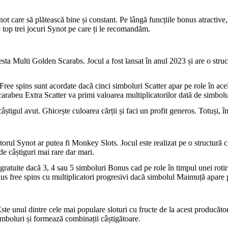
ot care să plătească bine și constant. Pe lângă funcțiile bonus atractive,
e top trei jocuri Synot pe care ți le recomandăm.
testa Multi Golden Scarabs. Jocul a fost lansat în anul 2023 și are o stru
 Free spins sunt acordate dacă cinci simboluri Scatter apar pe role în acela
arabeu Extra Scatter va primi valoarea multiplicatorilor dată de simbolu
igul avut. Ghicește culoarea cărții și faci un profit generos. Totuși, în 
orul Synot ar putea fi Monkey Slots. Jocul este realizat pe o structură c
de câștiguri mai rare dar mari.
i gratuite dacă 3, 4 sau 5 simboluri Bonus cad pe role în timpul unei rotiri
 plus free spins cu multiplicatori progresivi dacă simbolul Maimuță apare 
 unul dintre cele mai populare sloturi cu fructe de la acest producător.
imboluri și formează combinații câștigătoare.