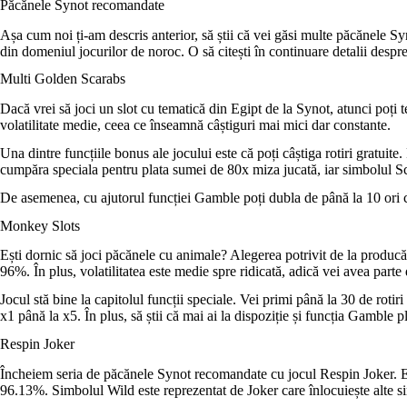
Păcănele Synot recomandate
Așa cum noi ți-am descris anterior, să știi că vei găsi multe păcănele Syn
din domeniul jocurilor de noroc. O să citești în continuare detalii despr
Multi Golden Scarabs
Dacă vrei să joci un slot cu tematică din Egipt de la Synot, atunci poți 
volatilitate medie, ceea ce înseamnă câștiguri mai mici dar constante.
Una dintre funcțiile bonus ale jocului este că poți câștiga rotiri gratuite.
cumpăra speciala pentru plata sumei de 80x miza jucată, iar simbolul Sc
De asemenea, cu ajutorul funcției Gamble poți dubla de până la 10 ori câșt
Monkey Slots
Ești dornic să joci păcănele cu animale? Alegerea potrivit de la producăt
96%. În plus, volatilitatea este medie spre ridicată, adică vei avea parte 
Jocul stă bine la capitolul funcții speciale. Vei primi până la 30 de rotir
x1 până la x5. În plus, să știi că mai ai la dispoziție și funcția Gamble
Respin Joker
Încheiem seria de păcănele Synot recomandate cu jocul Respin Joker. Este
96.13%. Simbolul Wild este reprezentat de Joker care înlocuiește alte s