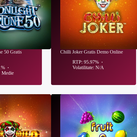
e 50 Gratis
Chilli Joker Gratis Demo Online
RTP: 95.97%
1%
Volatilitate: N/A
e: Medie