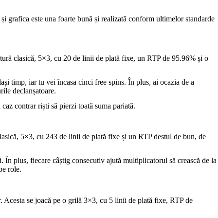
 și grafica este una foarte bună și realizată conform ultimelor standarde
ctură clasică, 5×3, cu 20 de linii de plată fixe, un RTP de 95.96% și o
și timp, iar tu vei încasa cinci free spins. În plus, ai ocazia de a
rile declanșatoare.
caz contrar riști să pierzi toată suma pariată.
lasică, 5×3, cu 243 de linii de plată fixe și un RTP destul de bun, de
. În plus, fiecare câștig consecutiv ajută multiplicatorul să crească de la
pe role.
 Acesta se joacă pe o grilă 3×3, cu 5 linii de plată fixe, RTP de