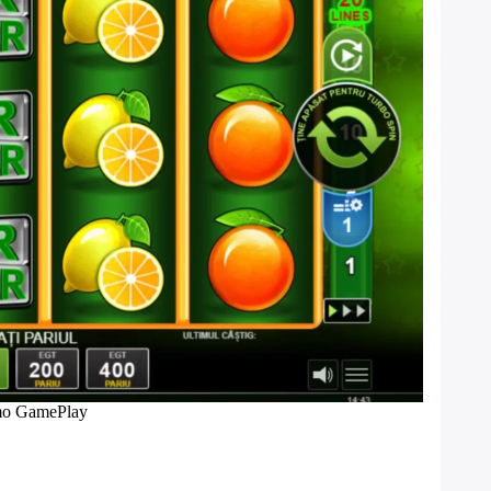
mo GamePlay