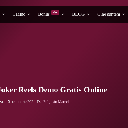
Nou
Cazino
Bonus
BLOG
Cine suntem
Joker Reels Demo Gratis Online
zat: 15 octombrie 2024
De:
Fulgusin Marcel