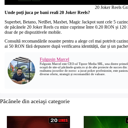
20 Joker Reels Gra
Unde poți juca pe bani reali 20 Joker Reels?
Superbet, Betano, NetBet, Maxbet, Magic Jackpot sunt cele 5 cazinou
de păcănele 20 Joker Reels cu mize cuprinse între 0.20 RON și 120 
doar de pe dispozitivele mobile.
Consultă recomandările noastre pentru a alege cel mai potrivit cazino
ai 50 RON fără depunere după verificarea identității, dar și un pache
Fulgusin Marcel
Fulgusin Marcel este CEO-ul Tipzor Media SRL, una dintre primele
ocupă de site-ul păcănele-gratis.ro și de alte proiecte de succes d
realitatea jocurilor de noroc: a jucat poker profesionist, este pasion
diverse oferte, strategii și recomandări de valoare.
Păcănele din aceiaşi categorie