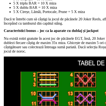
5 X triplu BAR = 10 X miza
5 X dublu BAR = 10 X miza
5 X Cireșe, Lămâi, Portocale, Prune = 5 X miza
Dacă te întrebi cum să câștigi la jocul de păcănele 20 Joker Reels, afl
începând cu tamburul din capătul stâng.
Caracteristici bonus – joc ca la aparate cu dublaj și jackpot
Nu există rotiri gratuite în acest joc de păcănele EGT, însă, 20 Joker
dublezi fiecare câștig de maxim 35x miza. Ghicește de maxim 5 ori cu
câștigătoare sau colectează întreaga sumă pariată. Dacă selecția Roșu
jocul de noroc.