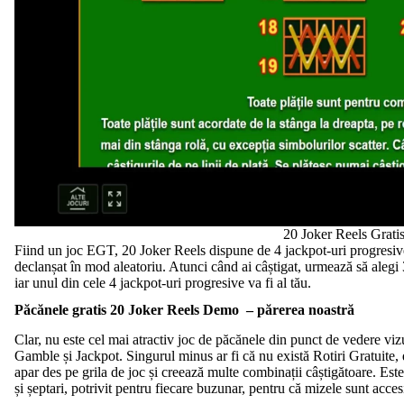
20 Joker Reels Gratis
Fiind un joc EGT, 20 Joker Reels dispune de 4 jackpot-uri progresi
declanșat în mod aleatoriu. Atunci când ai câștigat, urmează să alegi 3 
iar unul din cele 4 jackpot-uri progresive va fi al tău.
Păcănele gratis 20 Joker Reels Demo – părerea noastră
Clar, nu este cel mai atractiv joc de păcănele din punct de vedere vi
Gamble și Jackpot. Singurul minus ar fi că nu există Rotiri Gratuite, d
apar des pe grila de joc și creează multe combinații câștigătoare. Este
și șeptari, potrivit pentru fiecare buzunar, pentru că mizele sunt acces