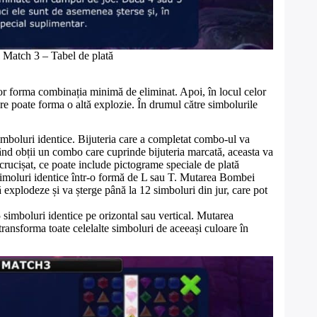
 Match 3 – Tabel de plată
vor forma combinația minimă de eliminat. Apoi, în locul celor
re poate forma o altă explozie. În drumul către simbolurile
imboluri identice. Bijuteria care a completat combo-ul va
când obții un combo care cuprinde bijuteria marcată, aceasta va
crucișat, ce poate include pictograme speciale de plată
 simoluri identice într-o formă de L sau T. Mutarea Bombei
 explodeze și va șterge până la 12 simboluri din jur, care pot
5 simboluri identice pe orizontal sau vertical. Mutarea
ransforma toate celelalte simboluri de aceeași culoare în