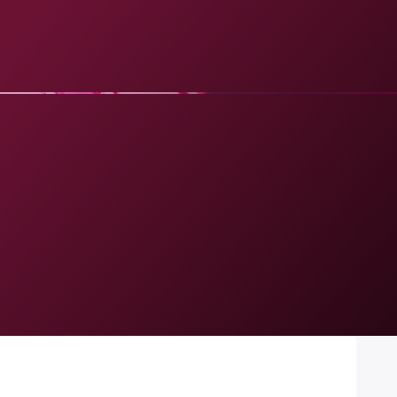
+ 800 la Prima Depunere
JOACĂ PE BANI
CĂ GRATIS