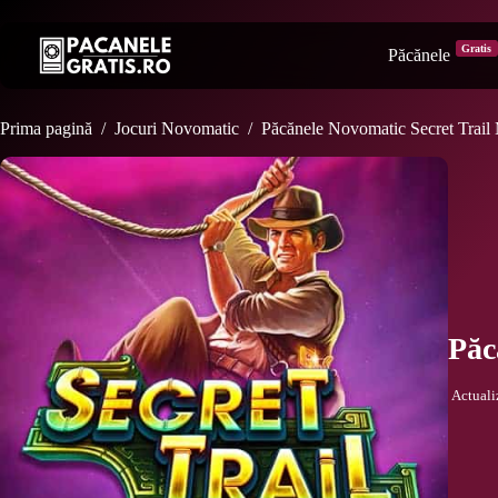
Sari
la
conținut
Gratis
Păcănele
Prima pagină
/
Jocuri Novomatic
/
Păcănele Novomatic Secret Trail
Păc
Actuali