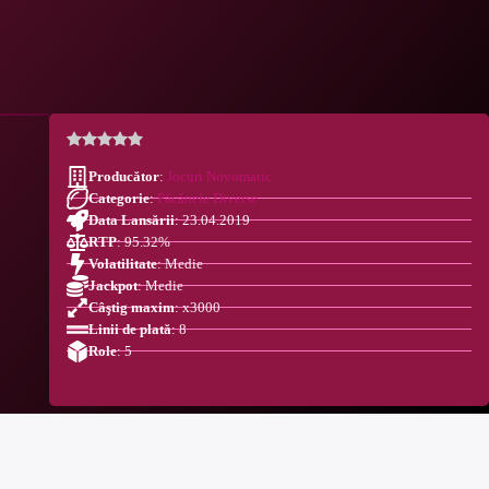
Producător
:
Jocuri Novomatic
Categorie
:
Păcănele Diverse
Data Lansării
: 23.04.2019
RTP
: 95.32%
Volatilitate
: Medie
Jackpot
: Medie
Câştig maxim
: x3000
Linii de plată
: 8
Role
: 5