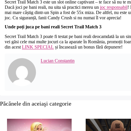
Secret Trail Match 3 este un slot online captivant – te face să nu te m
Dacă joci pe bani reali, nu uita să practici mereu un
joc responsabil
! 
mai mare câștig dintr-un Spin a fost de 55x miza. De altfel, nu este un
joc. Cu siguranță, fanii Candy Crush si nu numai îl vor aprecia!
Unde poți juca pe bani reali Secret Trail Match 3
Secret Trail Match 3 poate fi testat pe bani reali deocamdată la un s
vei găsi cele mai multe jocuri ca la aparate în România, promoții foa
din acest
LINK SPECIAL
și încasează un bonus fără depunere!
Lucian Constantin
Păcănele din aceiaşi categorie