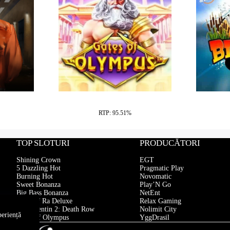
th Row
Gates of Olympus
B
RTP: 95.51%
TOP SLOTURI
PRODUCĂTORI
Shining Crown
EGT
5 Dazzling Hot
Pragmatic Play
Burning Hot
Novomatic
Sweet Bonanza
Play’N Go
Big Bass Bonanza
NetEnt
Book of Ra Deluxe
Relax Gaming
San Quentin 2: Death Row
Nolimit City
periență
Gates of Olympus
YggDrasil