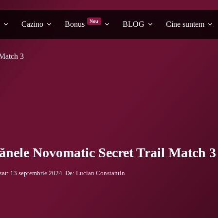
Nou
Cazino
Bonus
BLOG
Cine suntem
 Match 3
ănele Novomatic Secret Trail Match 3
zat: 13 septembrie 2024
De:
Lucian Constantin