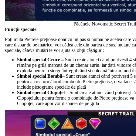
Păcănele Novomatic Secret Trail
Funcții speciale
Poți muta Pietrele prețioase doar cu un pas și numai pe acelea care 
care dispar de pe matrice, vor cădea cele din partea de sus, mutare ca
speciale, câteva mutări te vor ajuta să obții câștiguri:
Simbol
special Cruce –
Sunt create atunci când potrivești 4 s
rămâne pe grilă marcată de un chenar auriu, iar dată viitoare 
exploda pentru a șterge întregul rând și coloană într-un mod în
Simbol special Bomb
ă
– Sunt create atunci când potrivești 5
pentru a crea următorul combo de Pietre prețioase, o va face să
include pictograme speciale de plată
Simbol special Clopoțel
– Sunt create atunci când potrivești 
Clopoțelului pentru forma o combinație de Pietre prețioase va t
Clopoței, care apoi vor dispărea de pe grilă