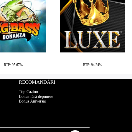
ig Bass Bonanza
The Luxe
RTP: 95.67%
RTP: 94.24%
RECOMANDĂRI
Top Cazino
Bonus fără depunere
Bonus Aniversar