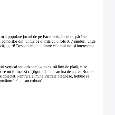
le mai populare jocuri de pe Facebook. Jocul de păcănele
a comorilor din junglă pe o grilă cu 8 role X 7 rânduri, unde
 câștiguri! Descoperă unul dintre cele mai noi și interesante
vertical sau orizontal – nu există linii de plată, ci se
ioase nu formează câștiguri, dar au sarcina de a crea Bombe
 colectat. Pentru a elimina Pietrele prețioase, trebuie să
 următorul rând sau coloană.