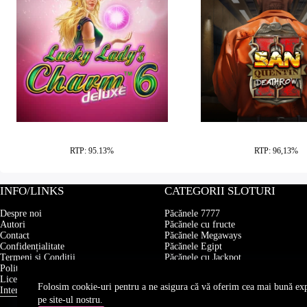
Lucky Lady Charm Deluxe
San Quentin 2 Dea
RTP: 95.13%
RTP: 96,13%
INFO/LINKS
CATEGORII SLOTURI
Despre noi
Păcănele 7777
Autori
Păcănele cu fructe
Contact
Păcănele Megaways
Confidențialitate
Păcănele Egipt
Termeni si Conditii
Păcănele cu Jackpot
Politica de cookie-uri
Păcănele cu speciale
Licența ONJN
Păcănele Fantastice
Folosim cookie-uri pentru a ne asigura că vă oferim cea mai bună ex
Interzis minorilor (18+)
Drops And Wins
pe site-ul nostru.