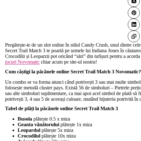
Pregătește-te de un slot online în stilul Candy Crush, unul dintre ce
Secret Trail Match 3 te poartă pe urmele lui Indiana Jones în căutare
Crocodilii și Leoparzii pot oricând “sări” din tufișuri pentru a acorda
jocuri Novomatic
chiar acum pe site-ul nostru!
Cum câștigi la p
ă
c
ă
nele online Secret Trail Match 3 Novomatic?
Un combo se va forma atunci când potrivești 3 sau mai multe simboluri 
folosește metodă cluster pays. Există 56 de simboluri – Pietrele preț
sau alte simboluri suplimentare, ca mai apoi acel simbol de plată să fie
potrivești 3, 4 sau 5 de aceeași culoare, mutând bijuteria potrivită în
Tabel de plă
ți la p
ă
c
ă
nele online Secret Trail Match 3
Busola
plătește 0.5 x miza
Geanta vânătorului
plătește 1x miza
Leopardul
plătește 5x miza
Crocodilul
plătește 10x miza