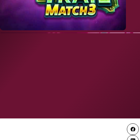
88 Rotiri Fără Depunere 
L1234166W001528
JOA