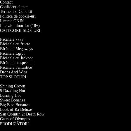
Contact
Confidențialitate
Termeni si Conditii
Politica de cookie-uri
Licența ONJN
Interzis minorilor (18+)
CATEGORII SLOTURI
Păcănele 7777
Păcănele cu fructe
Păcănele Megaways
Păcănele Egipt
Păcănele cu Jackpot
Păcănele cu speciale
Păcănele Fantastice
Drops And Wins
TOP SLOTURI
Shining Crown
5 Dazzling Hot
Burning Hot
Sweet Bonanza
Big Bass Bonanza
Book of Ra Deluxe
San Quentin 2: Death Row
Gates of Olympus
PRODUCĂTORI