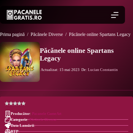
Sari
la
conținut
Prima pagină
/
Păcănele Diverse
/
Păcănele online Spartans Legacy
Păcănele online Spartans
Legacy
Actualizat: 15 mai 2023
De:
Lucian Constantin
88 Rotiri Fără Depunere + 800 la Prima
JOACĂ PE BANI
Depunere
L1234166W001528
JOACĂ GRATIS
Producător
:
Pacanele GameArt
Categorie
:
Păcănele Diverse
Data Lansării
:
RTP
: