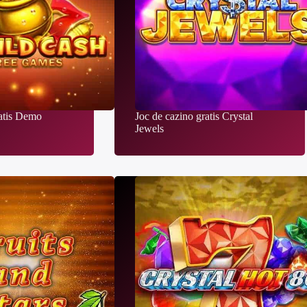
atis Demo
Joc de cazino gratis Crystal
Jewels