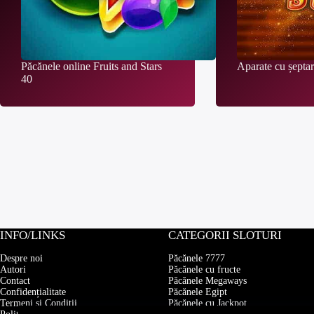
Păcănele online Fruits and Stars
Aparate cu șeptar
40
INFO/LINKS
CATEGORII SLOTURI
Despre noi
Păcănele 7777
Autori
Păcănele cu fructe
Contact
Păcănele Megaways
Confidențialitate
Păcănele Egipt
Termeni si Conditii
Păcănele cu Jackpot