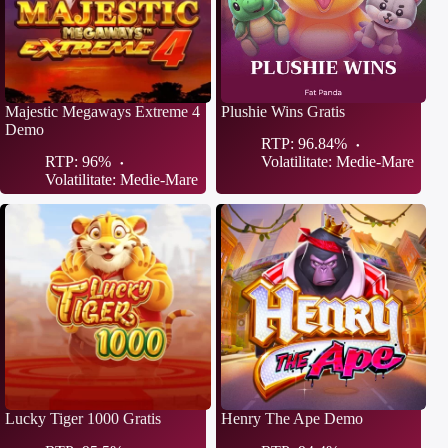
Majestic Megaways Extreme 4
Plushie Wins Gratis
Demo
RTP: 96.84%
RTP: 96%
Volatilitate: Medie-Mare
Volatilitate: Medie-Mare
Lucky Tiger 1000 Gratis
Henry The Ape Demo