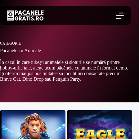
Sari
la
conținut
CATEGORIE
Păcănele cu Animale
În cazul în care iubești animalele și sloturile se numără printre
hobby-urile tale, alege acum păcănele cu animale în format demo.
Îți oferim mai jos posibilitatea să joci titluri consacrate precum
Brave Cat, Dino Drop sau Penguin Party.