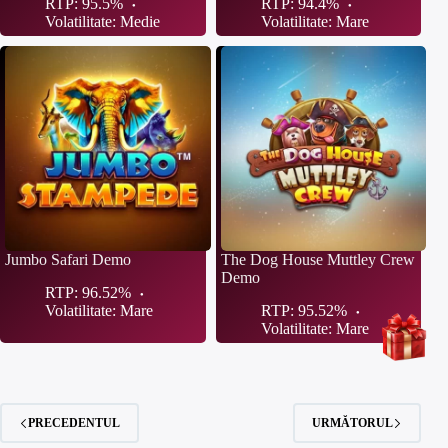
RTP: 95.5%
RTP: 94.4%
Volatilitate: Medie
Volatilitate: Mare
Jumbo Safari Demo
The Dog House Muttley Crew
Demo
RTP: 96.52%
Volatilitate: Mare
RTP: 95.52%
Volatilitate: Mare
PRECEDENTUL
URMĂTORUL